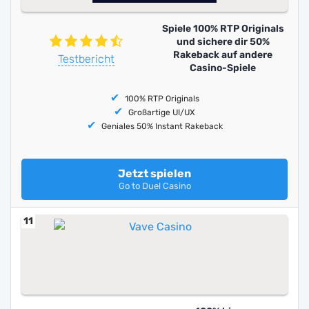
Spiele 100% RTP Originals
und sichere dir 50%
Rakeback auf andere
Testbericht
Casino-Spiele
100% RTP Originals
Großartige UI/UX
Geniales 50% Instant Rakeback
Jetzt spielen
Go to Duel Casino
11