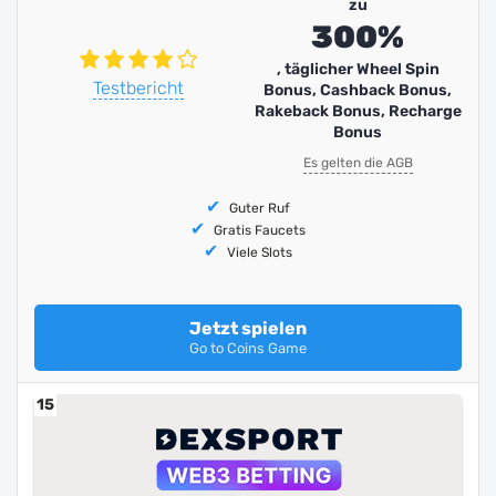
zu
300%
, täglicher Wheel Spin
Testbericht
Bonus, Cashback Bonus,
Rakeback Bonus, Recharge
Bonus
Es gelten die AGB
Guter Ruf
Gratis Faucets
Viele Slots
Jetzt spielen
Go to Coins Game
15