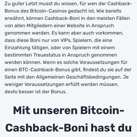
Zu guter Letzt musst du wissen, für wen der Cashback-
Bonus des Bitcoin-Casinos gedacht ist. Wie bereits
erwähnt, können Cashback-Boni in den meisten Fällen
von allen Mitgliedern einer Website in Anspruch
genommen werden. Es kann aber auch vorkommen,
dass diese Boni nur von VIPs, Spielern, die eine
Einzahlung tätigen, oder von Spielern mit einem
bestimmten Treuestatus in Anspruch genommen
werden können. Wenn es solche Voraussetzungen für
einen BTC-Cashback-Bonus gibt, findest du sie auf der
Seite mit den Allgemeinen Geschäftsbedingungen. Je
weniger Voraussetzungen erfüllt werden müssen,
desto besser ist der Bonus.
Mit unseren Bitcoin-
Cashback-Boni hast du