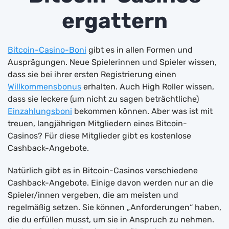
ergattern
Bitcoin-Casino-Boni
gibt es in allen Formen und
Ausprägungen. Neue Spielerinnen und Spieler wissen,
dass sie bei ihrer ersten Registrierung einen
Willkommensbonus
erhalten. Auch High Roller wissen,
dass sie leckere (um nicht zu sagen beträchtliche)
Einzahlungsboni
bekommen können. Aber was ist mit
treuen, langjährigen Mitgliedern eines Bitcoin-
Casinos? Für diese Mitglieder gibt es kostenlose
Cashback-Angebote.
Natürlich gibt es in Bitcoin-Casinos verschiedene
Cashback-Angebote. Einige davon werden nur an die
Spieler/innen vergeben, die am meisten und
regelmäßig setzen. Sie können „Anforderungen“ haben,
die du erfüllen musst, um sie in Anspruch zu nehmen.