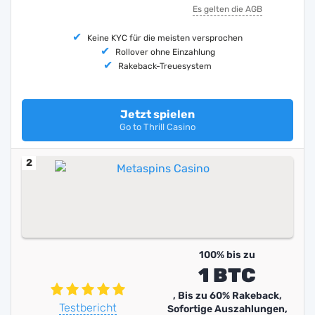
Es gelten die AGB
Keine KYC für die meisten versprochen
Rollover ohne Einzahlung
Rakeback-Treuesystem
Jetzt spielen
Go to Thrill Casino
2
100% bis zu
1 BTC
, Bis zu 60% Rakeback,
Testbericht
Sofortige Auszahlungen,