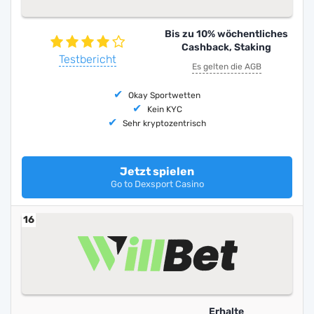
Bis zu 10% wöchentliches
Cashback, Staking
Testbericht
Es gelten die AGB
Okay Sportwetten
Kein KYC
Sehr kryptozentrisch
Jetzt spielen
Go to Dexsport Casino
16
Erhalte