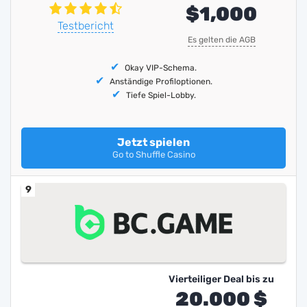
$1,000
Testbericht
Es gelten die AGB
Okay VIP-Schema.
Anständige Profiloptionen.
Tiefe Spiel-Lobby.
Jetzt spielen
Go to Shuffle Casino
9
Vierteiliger Deal bis zu
20.000 $