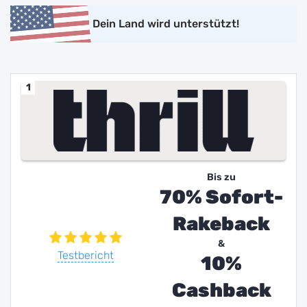
Dein Land wird unterstützt!
1
Bis zu
70% Sofort-
Rakeback
&
Testbericht
10%
Cashback