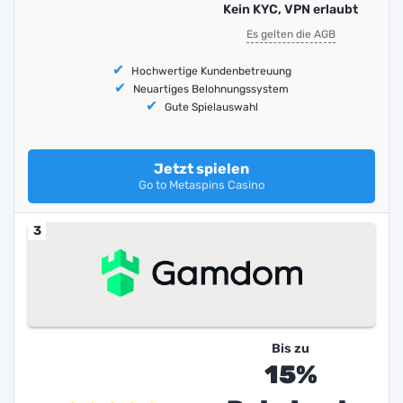
Kein KYC, VPN erlaubt
Es gelten die AGB
Hochwertige Kundenbetreuung
Neuartiges Belohnungssystem
Gute Spielauswahl
Jetzt spielen
Go to Metaspins Casino
3
Bis zu
15%