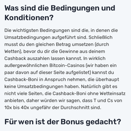
Was sind die Bedingungen und
Konditionen?
Die wichtigsten Bedingungen sind die, in denen die
Umsatzbedingungen aufgeführt sind. Schließlich
musst du den gleichen Betrag umsetzen (durch
Wetten), bevor du dir die Gewinne aus deinem
Cashback auszahlen lassen kannst. In wirklich
außergewöhnlichen Bitcoin-Casinos (wir haben ein
paar davon auf dieser Seite aufgelistet) kannst du
Cashback-Boni in Anspruch nehmen, die überhaupt
keine Umsatzbedingungen haben. Natürlich gibt es
nicht viele Seiten, die Cashback-Boni ohne Wetteinsatz
anbieten, daher würden wir sagen, dass T und Cs von
10x bis 40x ungefähr der Durchschnitt sind.
Für wen ist der Bonus gedacht?