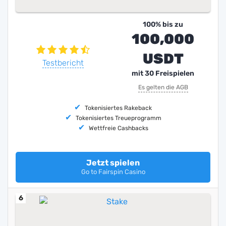
100% bis zu
100,000
USDT
Testbericht
mit 30 Freispielen
Es gelten die AGB
Tokenisiertes Rakeback
Tokenisiertes Treueprogramm
Wettfreie Cashbacks
Jetzt spielen
Go to Fairspin Casino
6