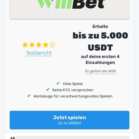
Erhalte
bis zu 5.000
USDT
Testbericht
auf deine ersten 4
Einzahlungen
Es gelten die AGB
Viele Spiele
Keine KYC versprochen
Werkzeuge für verantwortungsvolles Spielen
Jetzt spielen
Go to WillBet
15