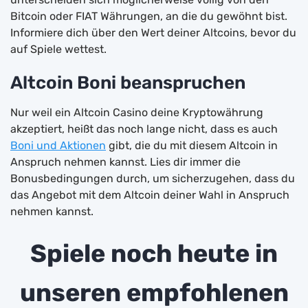
Bitcoin oder FIAT Währungen, an die du gewöhnt bist.
Informiere dich über den Wert deiner Altcoins, bevor du
auf Spiele wettest.
Altcoin Boni beanspruchen
Nur weil ein Altcoin Casino deine Kryptowährung
akzeptiert, heißt das noch lange nicht, dass es auch
Boni und Aktionen
gibt, die du mit diesem Altcoin in
Anspruch nehmen kannst. Lies dir immer die
Bonusbedingungen durch, um sicherzugehen, dass du
das Angebot mit dem Altcoin deiner Wahl in Anspruch
nehmen kannst.
Spiele noch heute in
unseren empfohlenen