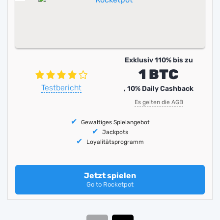
Exklusiv 110% bis zu
1 BTC
Testbericht
, 10% Daily Cashback
Es gelten die AGB
Gewaltiges Spielangebot
Jackpots
Loyalitätsprogramm
Jetzt spielen
Go to Rocketpot