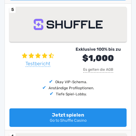
5
Exklusive 100% bis zu
$1,000
Testbericht
Es gelten die AGB
Okay VIP-Schema.
Anständige Profiloptionen.
Tiefe Spiel-Lobby.
Jetzt spielen
Go to Shuffle Casino