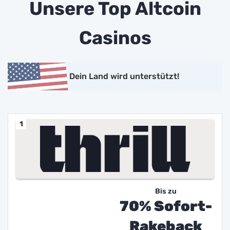
Unsere Top Altcoin
Casinos
Dein Land wird unterstützt!
1
Bis zu
70% Sofort-
Rakeback