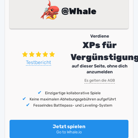
Verdiene
XPs für
Vergünstigun
Testbericht
auf dieser Seite, ohne dich
anzumelden
Es gelten die AGB
Einzigartige kollaborative Spiele
Keine maximalen Abhebungsgebühren aufgeführt
Fesselndes Battlepass- und Leveling-System
Jetzt spielen
Go to Whale.io