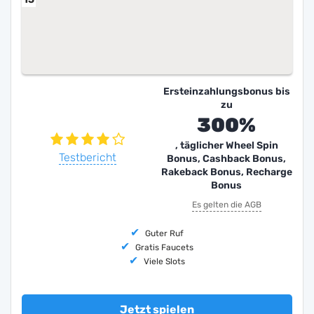
Ersteinzahlungsbonus bis
zu
300%
, täglicher Wheel Spin
Testbericht
Bonus, Cashback Bonus,
Rakeback Bonus, Recharge
Bonus
Es gelten die AGB
Guter Ruf
Gratis Faucets
Viele Slots
Jetzt spielen