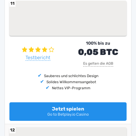
11
100% bis zu
0,05 BTC
Testbericht
Es gelten die AGB
Sauberes und schlichtes Design
Solides Willkommensangebot
Nettes VIP-Programm
Jetzt spielen
Go to Betplay.io Casino
12