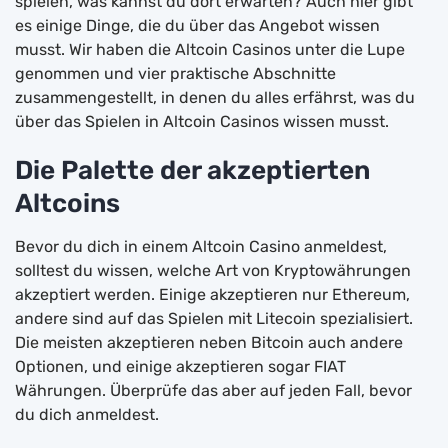
spielen, was kannst du dort erwarten? Auch hier gibt
es einige Dinge, die du über das Angebot wissen
musst. Wir haben die Altcoin Casinos unter die Lupe
genommen und vier praktische Abschnitte
zusammengestellt, in denen du alles erfährst, was du
über das Spielen in Altcoin Casinos wissen musst.
Die Palette der akzeptierten
Altcoins
Bevor du dich in einem Altcoin Casino anmeldest,
solltest du wissen, welche Art von Kryptowährungen
akzeptiert werden. Einige akzeptieren nur Ethereum,
andere sind auf das Spielen mit Litecoin spezialisiert.
Die meisten akzeptieren neben Bitcoin auch andere
Optionen, und einige akzeptieren sogar FIAT
Währungen. Überprüfe das aber auf jeden Fall, bevor
du dich anmeldest.