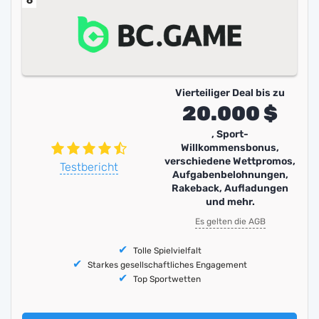
6
Vierteiliger Deal bis zu
20.000 $
, Sport-
Willkommensbonus,
verschiedene Wettpromos,
Testbericht
Aufgabenbelohnungen,
Rakeback, Aufladungen
und mehr.
Es gelten die AGB
Tolle Spielvielfalt
Starkes gesellschaftliches Engagement
Top Sportwetten