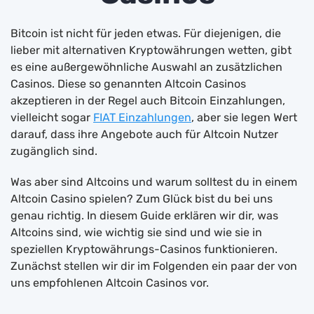
Bitcoin ist nicht für jeden etwas. Für diejenigen, die
lieber mit alternativen Kryptowährungen wetten, gibt
es eine außergewöhnliche Auswahl an zusätzlichen
Casinos. Diese so genannten Altcoin Casinos
akzeptieren in der Regel auch Bitcoin Einzahlungen,
vielleicht sogar
FIAT Einzahlungen
, aber sie legen Wert
darauf, dass ihre Angebote auch für Altcoin Nutzer
zugänglich sind.
Was aber sind Altcoins und warum solltest du in einem
Altcoin Casino spielen? Zum Glück bist du bei uns
genau richtig. In diesem Guide erklären wir dir, was
Altcoins sind, wie wichtig sie sind und wie sie in
speziellen Kryptowährungs-Casinos funktionieren.
Zunächst stellen wir dir im Folgenden ein paar der von
uns empfohlenen Altcoin Casinos vor.