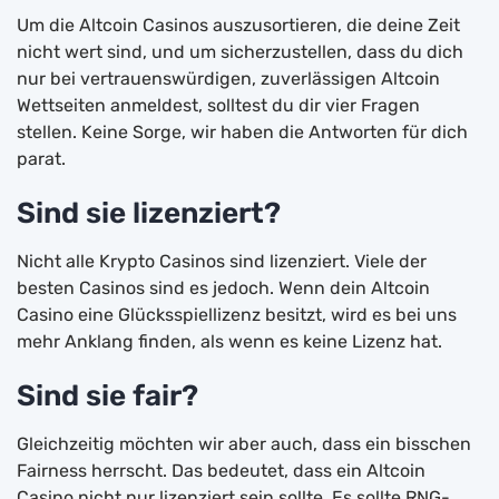
Um die Altcoin Casinos auszusortieren, die deine Zeit
nicht wert sind, und um sicherzustellen, dass du dich
nur bei vertrauenswürdigen, zuverlässigen Altcoin
Wettseiten anmeldest, solltest du dir vier Fragen
stellen. Keine Sorge, wir haben die Antworten für dich
parat.
Sind sie lizenziert?
Nicht alle Krypto Casinos sind lizenziert. Viele der
besten Casinos sind es jedoch. Wenn dein Altcoin
Casino eine Glücksspiellizenz besitzt, wird es bei uns
mehr Anklang finden, als wenn es keine Lizenz hat.
Sind sie fair?
Gleichzeitig möchten wir aber auch, dass ein bisschen
Fairness herrscht. Das bedeutet, dass ein Altcoin
Casino nicht nur lizenziert sein sollte. Es sollte RNG-