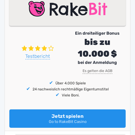
Ein dreiteiliger Bonus
bis zu
10.000 $
Testbericht
bei der Anmeldung
Es gelten die AGB
Über 4.000 Spiele
24 nachweislich rechtmäßige Eigentumstitel
Viele Boni.
Jetzt spielen
Go to RakeBit Casino