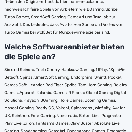
Neben den Originalen hast du hier mehrere bekannte,
nachweislich faire Spiele von Anbietern wie BGaming, Spribe,
Turbo Games, SmartSoft Gaming, GameArt und TrueLab zur
Auswahl. Das bedeutet, dass Aviator von Spribe und Vortex von
Turbo Games bei Wolf.Bet für Münzgewinne spielbar sind.
Welche Softwareanbieter bieten
die Spiele an?
Sie sind Spinoro, Triple Cherry, Hacksaw Gaming, MPlay, 1SpinWin,
Betsoft, Spinza, SmartSoft Gaming, Endorphina, Swintt, Pocket
Games Soft, Leander, Red Tiger, Spribe, Tom Horn Gaming, Belatra
Games, Apparat, Kalamba Games, R Franco Global Gaming Digital
Solutions, Playson, BGaming, Holle Games, Booming Games,
Mascot Gaming, Ready GG, Voltent, Spinomenal, Winfinity, Avatar
UX, Spinthon, Felix Gaming, Novomatic, Better Live, Pragmatic
Play Live, Zillion, Fantasma Games, Claw Buster, Absolute Live
Gaming, Spadegaming, GameArt, Copacabana Games, Pragmatic