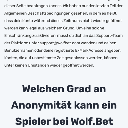
dieser Seite beantragen kannst. Wir haben nur den letzten Teil der
Allgemeinen Geschäftsbedingungen gesehen, in dem es heißt,
dass dein Konto während dieses Zeitraums nicht wieder geöffnet
werden kann, egal aus welchem Grund. Um eine solche
Einschränkung zu aktivieren, musst du dich an das Support-Team
der Plattform unter support@wolfbet.com wenden und deinen
Benutzernamen oder deine registrierte E-Mail-Adresse angeben.
Konten, die auf unbestimmte Zeit geschlossen werden, können
unter keinen Umständen wieder geöffnet werden.
Welchen Grad an
Anonymität kann ein
Spieler bei Wolf.Bet