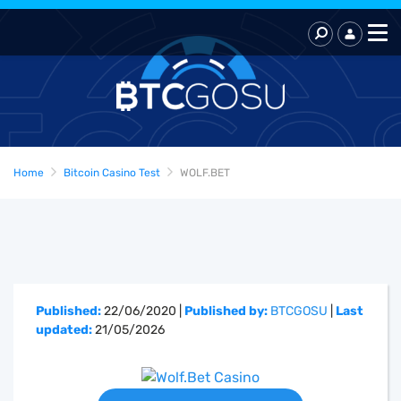
Home
Bitcoin Casino Test
WOLF.BET
Published:
22/06/2020
|
Published by:
BTCGOSU
|
Last
updated:
21/05/2026