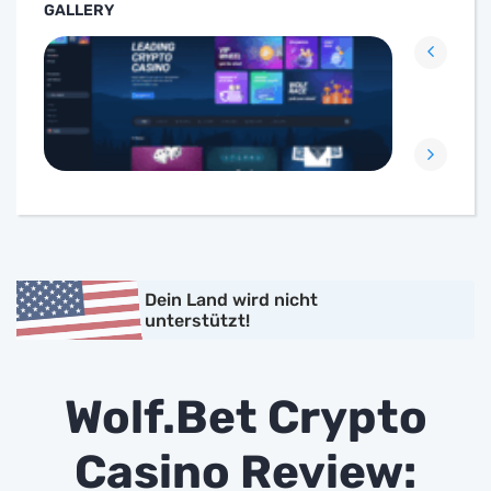
GALLERY
Dein Land wird nicht
unterstützt!
Wolf.Bet Crypto
Casino Review: