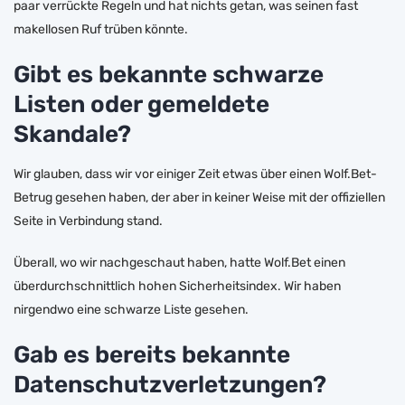
paar verrückte Regeln und hat nichts getan, was seinen fast
makellosen Ruf trüben könnte.
Gibt es bekannte schwarze
Listen oder gemeldete
Skandale?
Wir glauben, dass wir vor einiger Zeit etwas über einen Wolf.Bet-
Betrug gesehen haben, der aber in keiner Weise mit der offiziellen
Seite in Verbindung stand.
Überall, wo wir nachgeschaut haben, hatte Wolf.Bet einen
überdurchschnittlich hohen Sicherheitsindex. Wir haben
nirgendwo eine schwarze Liste gesehen.
Gab es bereits bekannte
Datenschutzverletzungen?