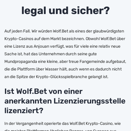
legal und sicher?
Auf jeden Fall. Wir würden Wolf.Bet als eines der glaubwürdigsten
Krypto-Casinos auf dem Markt bezeichnen. Obwohl Wolf.Bet über
eine Lizenz aus Anjouan verfügt, was für viele eine relativ neue
Sache ist, hat das Unternehmen durch seine gute
Mundpropaganda eine kleine, aber treue Fangemeinde aufgebaut,
die die Plattform über Wasser hält, auch wenn es dadurch nicht
an die Spitze der Krypto-Glücksspielbranche gelangt ist.
Ist Wolf.Bet von einer
anerkannten Lizenzierungsstelle
lizenziert?
In der Vergangenheit operierte das Wolf.Bet Krypto-Casino, wie