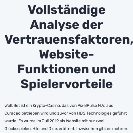
Vollständige
Analyse der
Vertrauensfaktoren
Website-
Funktionen und
Spielervorteile
Wolf.Bet ist ein Krypto-Casino, das von PixelPulse N.V. aus
Curacao betrieben wird und zuvor von HDS Technologies geführt
wurde. Es wurde im Juli 2019 als Website mit nur zwei
Glücksspielen, Hilo und Dice, eröffnet. Inzwischen gibt es mehrere