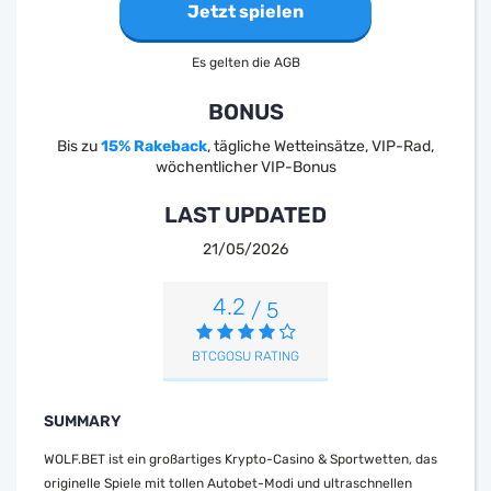
Jetzt spielen
Es gelten die AGB
BONUS
Bis zu
15% Rakeback
, tägliche Wetteinsätze, VIP-Rad,
wöchentlicher VIP-Bonus
LAST UPDATED
21/05/2026
4.2
/ 5
BTCGOSU RATING
SUMMARY
WOLF.BET ist ein großartiges Krypto-Casino & Sportwetten, das
originelle Spiele mit tollen Autobet-Modi und ultraschnellen