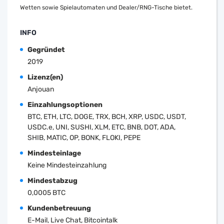
Wetten sowie Spielautomaten und Dealer/RNG-Tische bietet.
INFO
Gegründet
2019
Lizenz(en)
Anjouan
Einzahlungsoptionen
BTC, ETH, LTC, DOGE, TRX, BCH, XRP, USDC, USDT,
USDC.e, UNI, SUSHI, XLM, ETC, BNB, DOT, ADA,
SHIB, MATIC, OP, BONK, FLOKI, PEPE
Mindesteinlage
Keine Mindesteinzahlung
Mindestabzug
0,0005 BTC
Kundenbetreuung
E-Mail, Live Chat, Bitcointalk