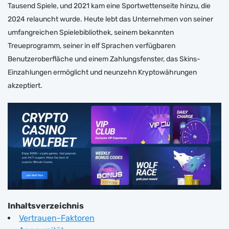
Tausend Spiele, und 2021 kam eine Sportwettenseite hinzu, die
2024 relauncht wurde. Heute lebt das Unternehmen von seiner
umfangreichen Spielebibliothek, seinem bekannten
Treueprogramm, seiner in elf Sprachen verfügbaren
Benutzeroberfläche und einem Zahlungsfenster, das Skins-
Einzahlungen ermöglicht und neunzehn Kryptowährungen
akzeptiert.
Inhaltsverzeichnis
Vertrauen-Faktoren