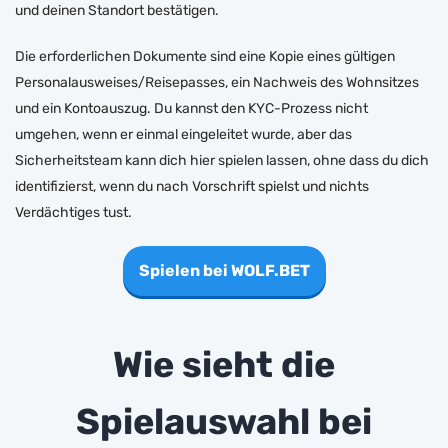
und deinen Standort bestätigen.
Die erforderlichen Dokumente sind eine Kopie eines gültigen
Personalausweises/Reisepasses, ein Nachweis des Wohnsitzes
und ein Kontoauszug. Du kannst den KYC-Prozess nicht
umgehen, wenn er einmal eingeleitet wurde, aber das
Sicherheitsteam kann dich hier spielen lassen, ohne dass du dich
identifizierst, wenn du nach Vorschrift spielst und nichts
Verdächtiges tust.
Spielen bei WOLF.BET
Wie sieht die
Spielauswahl bei