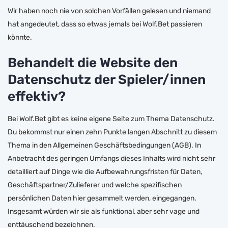
Wir haben noch nie von solchen Vorfällen gelesen und niemand
hat angedeutet, dass so etwas jemals bei Wolf.Bet passieren
könnte.
Behandelt die Website den
Datenschutz der Spieler/innen
effektiv?
Bei Wolf.Bet gibt es keine eigene Seite zum Thema Datenschutz.
Du bekommst nur einen zehn Punkte langen Abschnitt zu diesem
Thema in den Allgemeinen Geschäftsbedingungen (AGB). In
Anbetracht des geringen Umfangs dieses Inhalts wird nicht sehr
detailliert auf Dinge wie die Aufbewahrungsfristen für Daten,
Geschäftspartner/Zulieferer und welche spezifischen
persönlichen Daten hier gesammelt werden, eingegangen.
Insgesamt würden wir sie als funktional, aber sehr vage und
enttäuschend bezeichnen.