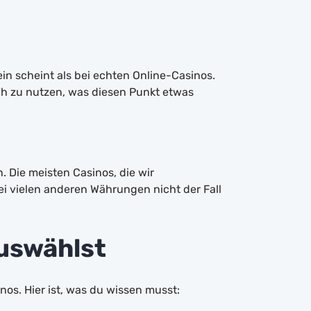
in scheint als bei echten Online-Casinos.
ach zu nutzen, was diesen Punkt etwas
 Die meisten Casinos, die wir
i vielen anderen Währungen nicht der Fall
auswählst
os. Hier ist, was du wissen musst: