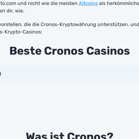
ypto.com und nicht wie die meisten
Altcoins
als herkömmliche
n dir, wie.
vorstellen, die die Cronos-Kryptowährung unterstützen, und
s-Krypto-Casinos:
Beste Cronos Casinos
!
Was ist Cronos?