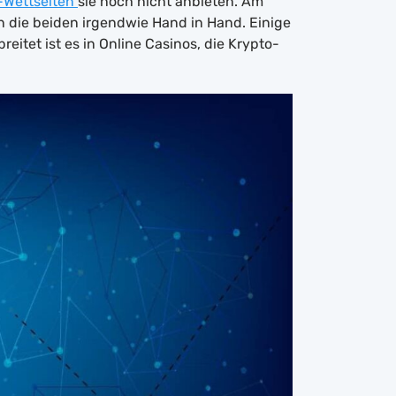
-Wettseiten
sie noch nicht anbieten. Am
n die beiden irgendwie Hand in Hand. Einige
tet ist es in Online Casinos, die Krypto-