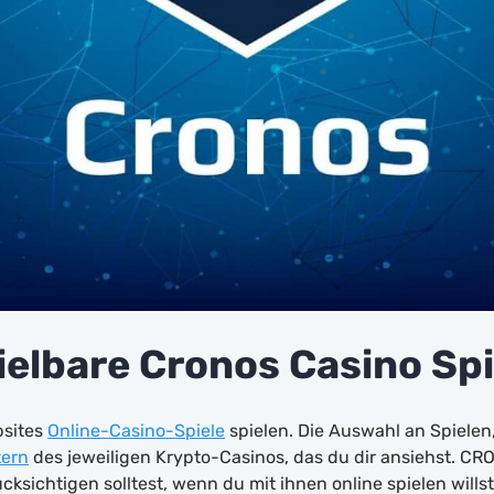
ielbare Cronos Casino Spi
bsites
Online-Casino-Spiele
spielen. Die Auswahl an Spielen
tern
des jeweiligen Krypto-Casinos, das du dir ansiehst. CR
ksichtigen solltest, wenn du mit ihnen online spielen willst