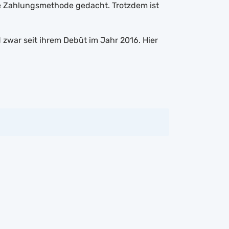
 Zahlungsmethode gedacht. Trotzdem ist
 zwar seit ihrem Debüt im Jahr 2016. Hier