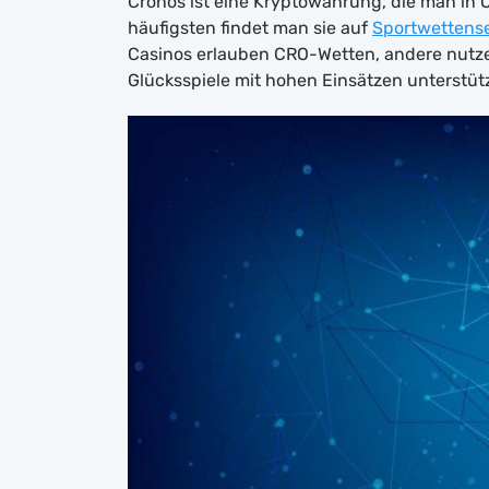
Cronos ist eine Kryptowährung, die man in 
häufigsten findet man sie auf
Sportwettens
Casinos erlauben CRO-Wetten, andere nutzen
Glücksspiele mit hohen Einsätzen unterstüt