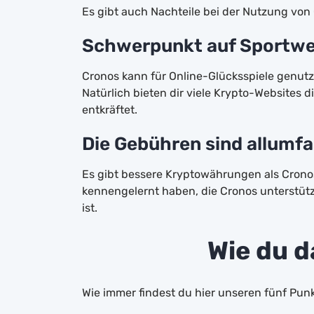
Es gibt auch Nachteile bei der Nutzung von 
Schwerpunkt auf Sportw
Cronos kann für Online-Glücksspiele genutzt
Natürlich bieten dir viele Krypto-Websites
entkräftet.
Die Gebühren sind allumf
Es gibt bessere Kryptowährungen als Cronos
kennengelernt haben, die Cronos unterstüt
ist.
Wie du d
Wie immer findest du hier unseren fünf Pun