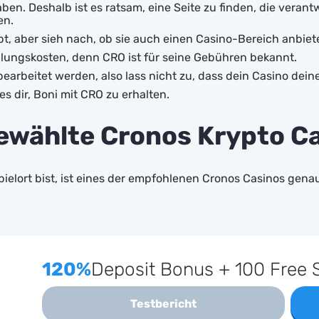
n. Deshalb ist es ratsam, eine Seite zu finden, die verantw
en.
ebt, aber sieh nach, ob sie auch einen Casino-Bereich anbiet
lungskosten, denn CRO ist für seine Gebühren bekannt.
bearbeitet werden, also lass nicht zu, dass dein Casino de
s dir, Boni mit CRO zu erhalten.
wählte Cronos Krypto C
elort bist, ist eines der empfohlenen Cronos Casinos genau 
120%
Deposit Bonus + 100 Free 
Testbericht