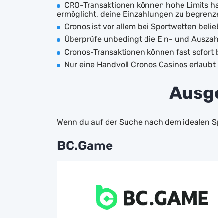
CRO-Transaktionen können hohe Limits habe
ermöglicht, deine Einzahlungen zu begrenz
Cronos ist vor allem bei Sportwetten beli
Überprüfe unbedingt die Ein- und Auszah
Cronos-Transaktionen können fast sofort 
Nur eine Handvoll Cronos Casinos erlaubt e
Ausge
Wenn du auf der Suche nach dem idealen Spi
BC.Game