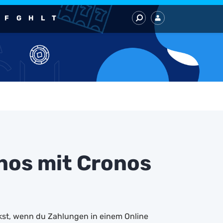
F
G
H
L
T
nos mit Cronos
nkst, wenn du Zahlungen in einem Online