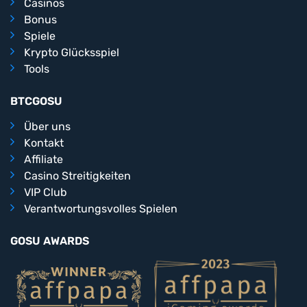
Casinos
Bonus
Spiele
Krypto Glücksspiel
Tools
BTCGOSU
Über uns
Kontakt
Affiliate
Casino Streitigkeiten
VIP Club
Verantwortungsvolles Spielen
GOSU AWARDS