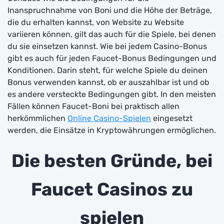
Inanspruchnahme von Boni und die Höhe der Beträge,
die du erhalten kannst, von Website zu Website
variieren können, gilt das auch für die Spiele, bei denen
du sie einsetzen kannst. Wie bei jedem Casino-Bonus
gibt es auch für jeden Faucet-Bonus Bedingungen und
Konditionen. Darin steht, für welche Spiele du deinen
Bonus verwenden kannst, ob er auszahlbar ist und ob
es andere versteckte Bedingungen gibt. In den meisten
Fällen können Faucet-Boni bei praktisch allen
herkömmlichen
Online Casino-Spielen
eingesetzt
werden, die Einsätze in Kryptowährungen ermöglichen.
Die besten Gründe, bei
Faucet Casinos zu
spielen