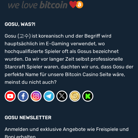
GOSU, WAS?!
Gosu (고수) ist koreanisch und der Begriff wird
hauptsächlich im E-Gaming verwendet, wo
hochqualifizierte Spieler oft als Gosus bezeichnet
wurden. Da wir vor langer Zeit selbst professionelle
Starcraft Spieler waren, dachten wir uns, dass Gosu der
perfekte Name für unsere Bitcoin Casino Seite wäre,
meinst du nicht auch?
GOSU NEWSLETTER
Anmelden und exklusive Angebote wie Freispiele und
Boni erhalten.