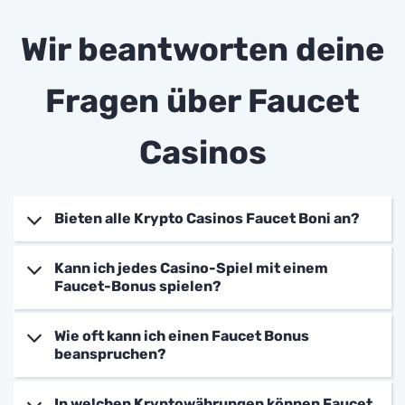
Wir beantworten deine
Fragen über Faucet
Casinos
Bieten alle Krypto Casinos Faucet Boni an?
Nein. Allerdings sind alle Faucet Casinos technisch
Kann ich jedes Casino-Spiel mit einem
Faucet-Bonus spielen?
gesehen Casinos mit Kryptowährungen.
Fast, ja. Es mag ein oder zwei Ausnahmen geben,
Wie oft kann ich einen Faucet Bonus
beanspruchen?
aber in den meisten Fällen sollte ein Spiel, das
Krypto-Einsätze akzeptiert, auf Wetten zugreifen,
die mit Faucet-Geldern abgeschlossen wurden.
Das hängt davon ab, wie sie ausgelöst wird. Wenn
In welchen Kryptowährungen können Faucet