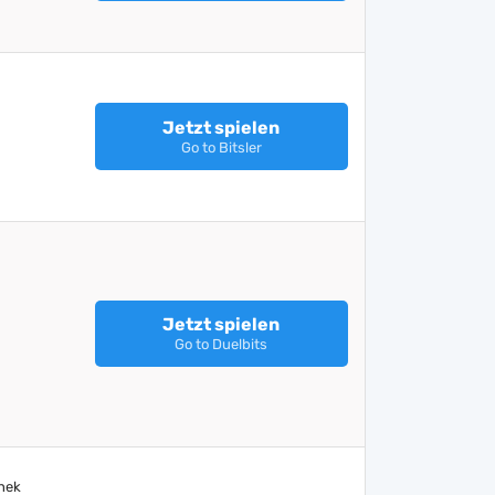
Jetzt spielen
Go to Bitsler
Jetzt spielen
Go to Duelbits
hek