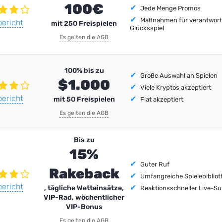
100€
Jede Menge Promos
Maßnahmen für verantwort
bericht
mit 250 Freispielen
Glücksspiel
Es gelten die AGB
100% bis zu
Große Auswahl an Spielen
$1.000
Viele Kryptos akzeptiert
bericht
mit 50 Freispielen
Fiat akzeptiert
Es gelten die AGB
Bis zu
15%
Guter Ruf
Rakeback
Umfangreiche Spielebibliot
bericht
, tägliche Wetteinsätze,
Reaktionsschneller Live-Su
VIP-Rad, wöchentlicher
VIP-Bonus
Es gelten die AGB