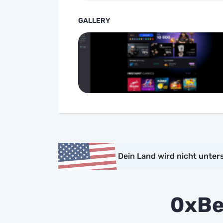
GALLERY
Dein Land wird nicht unter
0xBe