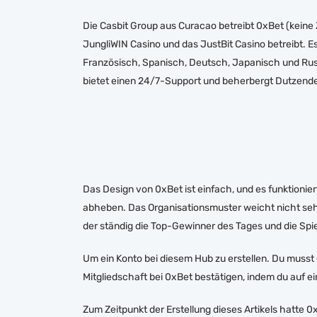
Die Casbit Group aus Curacao betreibt 0xBet (keine
JungliWIN Casino und das JustBit Casino betreibt. E
Französisch, Spanisch, Deutsch, Japanisch und Russ
bietet einen 24/7-Support und beherbergt Dutzende 
Das Design von 0xBet ist einfach, und es funktionie
abheben. Das Organisationsmuster weicht nicht sehr 
der ständig die Top-Gewinner des Tages und die Spi
Um ein Konto bei diesem Hub zu erstellen. Du musst 
Mitgliedschaft bei 0xBet bestätigen, indem du auf ein
Zum Zeitpunkt der Erstellung dieses Artikels hatte 0