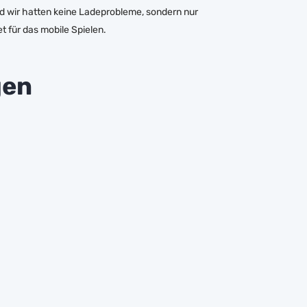
 und wir hatten keine Ladeprobleme, sondern nur
 für das mobile Spielen.
gen