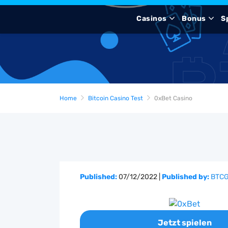
Casinos
Bonus
S
Home
Bitcoin Casino Test
0xBet Casino
Published:
07/12/2022
|
Published by:
BTC
Jetzt spielen