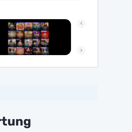
rtung