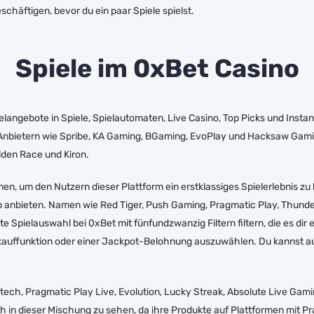
häftigen, bevor du ein paar Spiele spielst.
Spiele im 0xBet Casino
elangebote in Spiele, Spielautomaten, Live Casino, Top Picks und Instan
nbietern wie Spribe, KA Gaming, BGaming, EvoPlay und Hacksaw Gaming.
den Race und Kiron.
en, um den Nutzern dieser Plattform ein erstklassiges Spielerlebnis zu 
 anbieten. Namen wie Red Tiger, Push Gaming, Pragmatic Play, Thunderki
e Spielauswahl bei 0xBet mit fünfundzwanzig Filtern filtern, die es dir
kauffunktion oder einer Jackpot-Belohnung auszuwählen. Du kannst a
tech, Pragmatic Play Live, Evolution, Lucky Streak, Absolute Live Gami
h in dieser Mischung zu sehen, da ihre Produkte auf Plattformen mit P