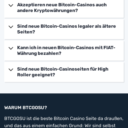
Nicht wirklich. Einige werden es sein - ja. Aber wir
Akzeptieren neue Bitcoin-Casinos auch
andere Kryptowährungen?
kennen die Betreiber hinter den meisten Casinos
und haben daher eine gute Vorstellung davon, wie
sie arbeiten. Das bedeutet, dass wir eine Ahnung
Die meisten schon, ja. Es gibt einige, die nur BTC
Sind neue Bitcoin-Casinos legaler als ältere
davon haben, wie neue Bitcoin-Casinos auf lange
Seiten?
akzeptieren, und andere, die sowohl Bitcoin als
Sicht abschneiden werden.
auch FIAT-Währungen akzeptieren. Einige
akzeptieren auch andere Kryptowährungen. Hier
Das können sie sein. Die Glücksspielbestimmungen
Kann ich in neuen Bitcoin-Casinos mit FIAT-
bei BTCGOSU stellen wir sie alle vor.
Währung bezahlen?
ändern sich häufig, daher ist es wahrscheinlicher,
dass neue Bitcoin-Casinos lizenziert und reguliert
sind und die häufigsten Standards in Bezug auf
Auch hier hängt es davon ab, wo du spielst. Du
Sind neue Bitcoin-Casinoseiten für High
Sicherheit, Fair Play usw. einhalten.
Roller geeignet?
wirst auf dieser Seite sicherlich eine Handvoll
Casinos finden, die teils Krypto, teils FIAT anbieten.
Manche schon - ja. Das hängt wirklich von der
Seite ab, auf der du spielst. Genauso wie einige
BTC-Casinos speziell für Krypto-Nutzer sind und
WARUM BTCGOSU?
andere für das mobile Glücksspiel reserviert sind,
gibt es auch neue BTC-Casinos, die sich an High
BTCGOSU ist die beste Bitcoin Casino Seite da draußen,
Roller richten. Wenn ein Casino High-Roller-
und das aus einem einfachen Grund: Wir sind selbst