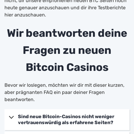
nicht, dir unsere empfohlenen neuen BTC Seiten noch
heute genauer anzuschauen und dir ihre Testberichte
hier anzuschauen.
Wir beantworten deine
Fragen zu neuen
Bitcoin Casinos
Bevor wir loslegen, möchten wir dir mit dieser kurzen,
aber prägnanten FAQ ein paar deiner Fragen
beantworten.
Sind neue Bitcoin-Casinos nicht weniger
vertrauenswürdig als erfahrene Seiten?