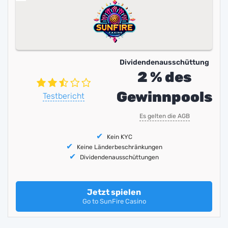
Dividendenausschüttung
2 % des
Gewinnpools
Testbericht
Es gelten die AGB
Kein KYC
Keine Länderbeschränkungen
Dividendenausschüttungen
Jetzt spielen
Go to SunFire Casino