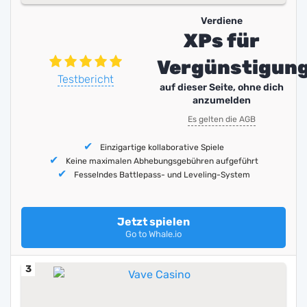
Verdiene
XPs für
Vergünstigun
Testbericht
auf dieser Seite, ohne dich
anzumelden
Es gelten die AGB
Einzigartige kollaborative Spiele
Keine maximalen Abhebungsgebühren aufgeführt
Fesselndes Battlepass- und Leveling-System
Jetzt spielen
Go to Whale.io
3