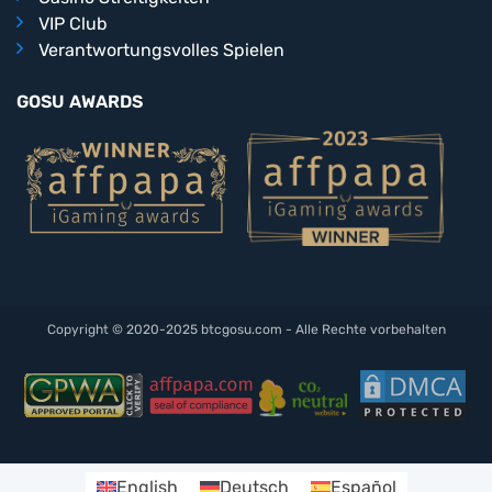
VIP Club
Verantwortungsvolles Spielen
GOSU AWARDS
Copyright © 2020-2025 btcgosu.com - Alle Rechte vorbehalten
English
Deutsch
Español