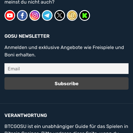
meinst du nicht auch?
GOSU NEWSLETTER
Anmelden und exklusive Angebote wie Freispiele und
Boni erhalten.
VERANTWORTUNG
BTCGOSU ist ein unabhängiger Guide für das Spielen in