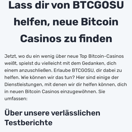
Lass dir von BTCGOSU
helfen, neue Bitcoin
Casinos zu finden
Jetzt, wo du ein wenig über neue Top Bitcoin-Casinos
weißt, spielst du vielleicht mit dem Gedanken, dich
einem anzuschließen. Erlaube BTCGOSU, dir dabei zu
helfen. Wie können wir das tun? Hier sind einige der
Dienstleistungen, mit denen wir dir helfen können, dich
in neuen Bitcoin Casinos einzugewöhnen. Sie
umfassen:
Über unsere verlässlichen
Testberichte