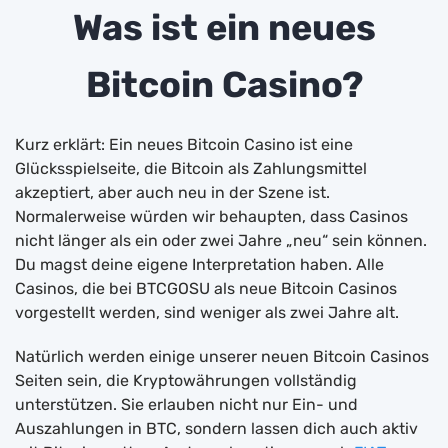
Was ist ein neues
Bitcoin Casino?
Kurz erklärt: Ein neues Bitcoin Casino ist eine
Glücksspielseite, die Bitcoin als Zahlungsmittel
akzeptiert, aber auch neu in der Szene ist.
Normalerweise würden wir behaupten, dass Casinos
nicht länger als ein oder zwei Jahre „neu“ sein können.
Du magst deine eigene Interpretation haben. Alle
Casinos, die bei BTCGOSU als neue Bitcoin Casinos
vorgestellt werden, sind weniger als zwei Jahre alt.
Natürlich werden einige unserer neuen Bitcoin Casinos
Seiten sein, die Kryptowährungen vollständig
unterstützen. Sie erlauben nicht nur Ein- und
Auszahlungen in BTC, sondern lassen dich auch aktiv