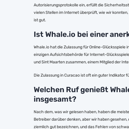
Autorisierungsprotokolle ein, erfüllt die Sicherhei
vielen Stellen im Internet überprüft, wie wir konn
ist gut.
Ist Whale.io bei einer ane
Whale.io hat die Zulassung für Online-Glücksspiele
einzigen Aufsichtsbehörde für Internet-Glücksspiele 
und Sint Maarten zusammen, einem Mitglied der Inte
Die Zulassung in Curacao ist oft ein guter Indikato
Welchen Ruf genießt Whale
insgesamt?
Nach dem, was wir gelesen haben, haben die meisten
Betreiber darüber denken, aber wir haben gesehen,
ziemlich gut bezeichnen, und das Fehlen von schwa