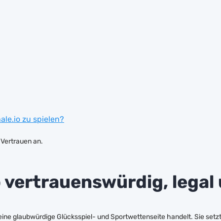
le.io zu spielen?
 Vertrauen an.
o vertrauenswürdig, legal
 eine glaubwürdige Glücksspiel- und Sportwettenseite handelt. Sie set