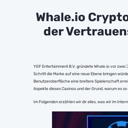
Whale.io Crypto
der Vertrauen
YGF Entertainment B.V. gründete Whale.io vor zwei J
Schritt die Marke auf eine neue Ebene bringen würd
Benutzeroberfläche eine breitere Spielerschaft err
Aspekte dieses Casinos und der Grund, warum es s
Im Folgenden erzählen wir dir alles, was wir im Inte