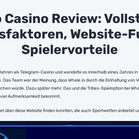
 Casino Review: Voll
sfaktoren, Website-
Spielervorteile
ahren als Telegram-Casino und wandelte es innerhalb eines Jahres in e
e. Das Team war der Meinung, dass Whale.io durch die Einhaltung von V
eichen würde. Dazu später mehr. Das und die Tribes-Spieloption bei Wh
o viel Aufmerksamkeit bekommt.
rnet über diese Website finden konnten, die auch Sportwetten anbietet u