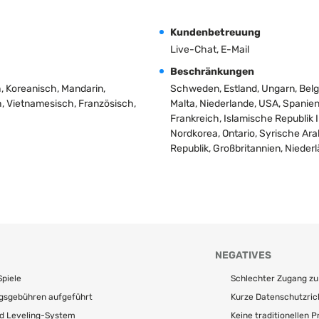
Kundenbetreuung
Live-Chat, E-Mail
Beschränkungen
h, Koreanisch, Mandarin,
Schweden, Estland, Ungarn, Belgi
h, Vietnamesisch, Französisch,
Malta, Niederlande, USA, Spanien,
Frankreich, Islamische Republik I
Nordkorea, Ontario, Syrische Ar
Republik, Großbritannien, Niederl
NEGATIVES
Spiele
Schlechter Zugang zu
gsgebühren aufgeführt
Kurze Datenschutzrich
nd Leveling-System
Keine traditionellen 