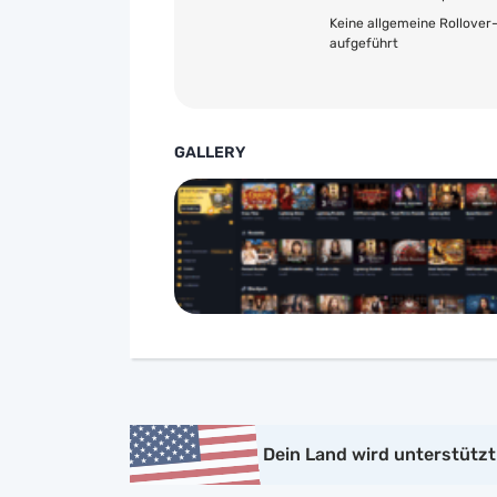
Keine allgemeine Rollover-
aufgeführt
GALLERY
Dein Land wird unterstützt