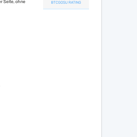
er Seite, ohne
BTCGOSU RATING
.