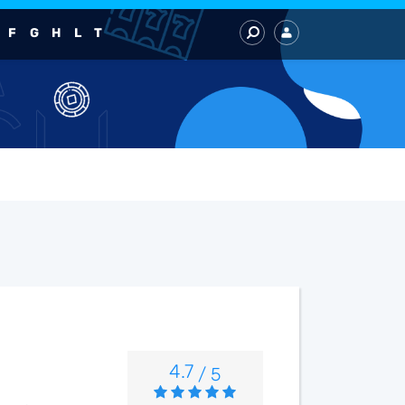
F
G
H
L
T
4.7
/ 5