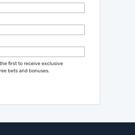
e first to receive exclusive
ree bets and bonuses.