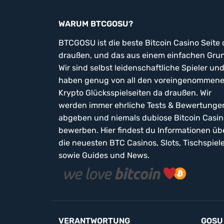
WARUM BTCGOSU?
BTCGOSU ist die beste Bitcoin Casino Seite 
draußen, und das aus einem einfachen Gru
Wir sind selbst leidenschaftliche Spieler un
haben genug von all den voreingenommen
Krypto Glücksspielseiten da draußen. Wir
werden immer ehrliche Tests & Bewertunge
abgeben und niemals dubiose Bitcoin Casin
bewerben. Hier findest du Informationen üb
die neuesten BTC Casinos, Slots, Tischspiel
sowie Guides und News.
VERANTWORTUNG
GOSU