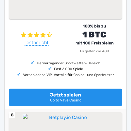
100% bis zu
1 BTC
Testbericht
mit 100 Freispielen
Es gelten die AGB
Hervorragender Sportwetten-Bereich
Fast 6.000 Spiele
Verschiedene VIP-Vorteile für Casino- und Sportnutzer
Jetzt spielen
Go to Vave Casino
8