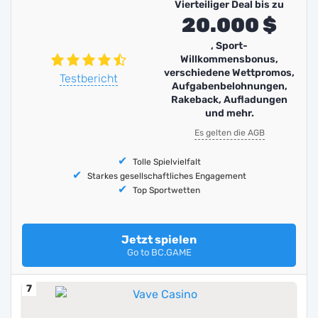
Vierteiliger Deal bis zu
20.000 $
, Sport-
Willkommensbonus,
verschiedene Wettpromos,
Testbericht
Aufgabenbelohnungen,
Rakeback, Aufladungen
und mehr.
Es gelten die AGB
Tolle Spielvielfalt
Starkes gesellschaftliches Engagement
Top Sportwetten
Jetzt spielen
Go to BC.GAME
7