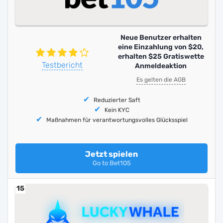
Neue Benutzer erhalten
eine
Einzahlung von $20,
erhalten $25 Gratiswette
Testbericht
Anmeldeaktion
Es gelten die AGB
Reduzierter Saft
Kein KYC
Maßnahmen für verantwortungsvolles Glücksspiel
Jetzt spielen
Go to Bet105
15