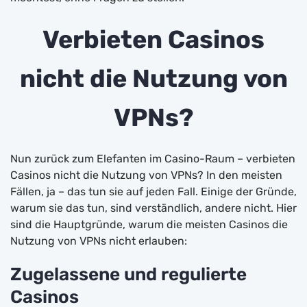
Verbieten Casinos
nicht die Nutzung von
VPNs?
Nun zurück zum Elefanten im Casino-Raum – verbieten
Casinos nicht die Nutzung von VPNs? In den meisten
Fällen, ja – das tun sie auf jeden Fall. Einige der Gründe,
warum sie das tun, sind verständlich, andere nicht. Hier
sind die Hauptgründe, warum die meisten Casinos die
Nutzung von VPNs nicht erlauben:
Zugelassene und regulierte
Casinos