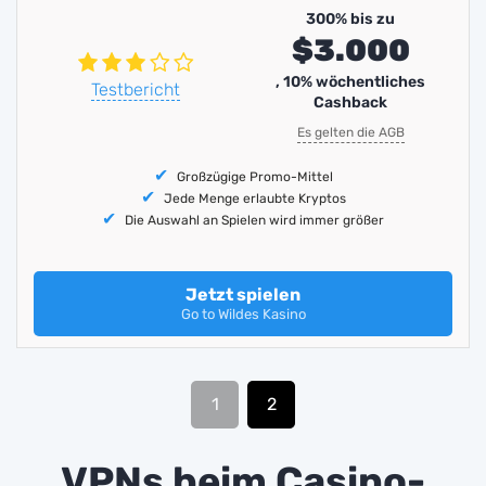
300% bis zu
$3.000
, 10% wöchentliches
Testbericht
Cashback
Es gelten die AGB
Großzügige Promo-Mittel
Jede Menge erlaubte Kryptos
Die Auswahl an Spielen wird immer größer
Jetzt spielen
Go to Wildes Kasino
1
2
VPNs beim Casino-