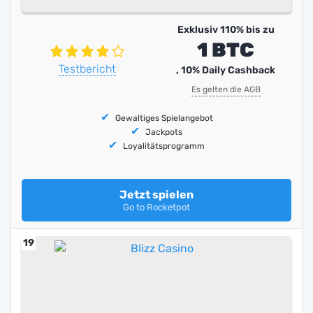
Exklusiv 110% bis zu
1 BTC
Testbericht
, 10% Daily Cashback
Es gelten die AGB
Gewaltiges Spielangebot
Jackpots
Loyalitätsprogramm
Jetzt spielen
Go to Rocketpot
19