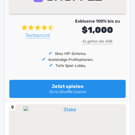
Exklusive 100% bis zu
$1,000
Testbericht
Es gelten die AGB
Okay VIP-Schema.
Anständige Profiloptionen.
Tiefe Spiel-Lobby.
Jetzt spielen
Go to Shuffle Casino
5