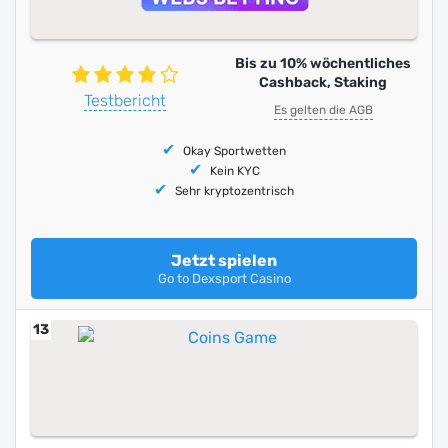
Bis zu 10% wöchentliches
Cashback, Staking
Testbericht
Es gelten die AGB
Okay Sportwetten
Kein KYC
Sehr kryptozentrisch
Jetzt spielen
Go to Dexsport Casino
13