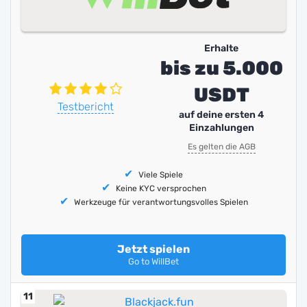
Erhalte
bis zu 5.000
USDT
Testbericht
auf deine ersten 4
Einzahlungen
Es gelten die AGB
Viele Spiele
Keine KYC versprochen
Werkzeuge für verantwortungsvolles Spielen
Jetzt spielen
Go to WillBet
11