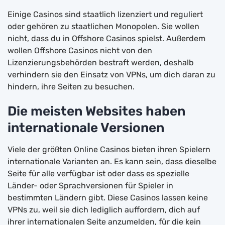
Einige Casinos sind staatlich lizenziert und reguliert
oder gehören zu staatlichen Monopolen. Sie wollen
nicht, dass du in Offshore Casinos spielst. Außerdem
wollen Offshore Casinos nicht von den
Lizenzierungsbehörden bestraft werden, deshalb
verhindern sie den Einsatz von VPNs, um dich daran zu
hindern, ihre Seiten zu besuchen.
Die meisten Websites haben
internationale Versionen
Viele der größten Online Casinos bieten ihren Spielern
internationale Varianten an. Es kann sein, dass dieselbe
Seite für alle verfügbar ist oder dass es spezielle
Länder- oder Sprachversionen für Spieler in
bestimmten Ländern gibt. Diese Casinos lassen keine
VPNs zu, weil sie dich lediglich auffordern, dich auf
ihrer internationalen Seite anzumelden, für die kein