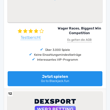
Wager Races, Biggest Win
Competition
Testbericht
Es gelten die AGB
Über 3.000 Spiele
Keine Einzahlungsmindestbeträge
Interessantes VIP-Programm
Jetzt spielen
Go to Blackjack.fun
12