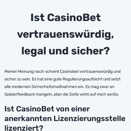
Ist CasinoBet
vertrauenswürdig,
legal und sicher?
Meiner Meinung nach scheint Casinobet vertrauenswürdig und
sicher zu sein. Es hat eine gute Regulierungsaufsicht und setzt
alle modernen Sicherheitsmaßnahmen ein. Es mag zwar an
Spielerfeedback mangeln, aber die Seite wirkt auf mich seriös.
Ist CasinoBet von einer
anerkannten Lizenzierungsstelle
lizenziert?