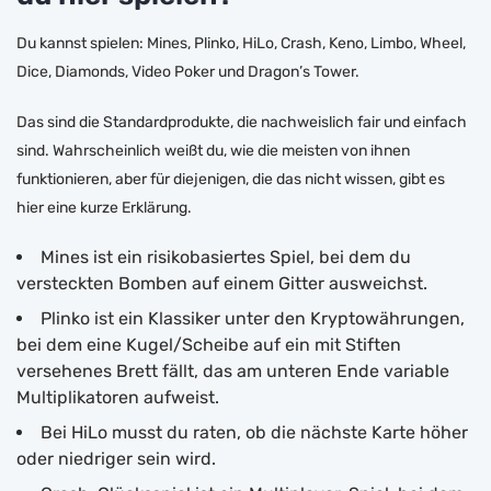
Du kannst spielen: Mines, Plinko, HiLo, Crash, Keno, Limbo, Wheel,
Dice, Diamonds, Video Poker und Dragon’s Tower.
Das sind die Standardprodukte, die nachweislich fair und einfach
sind. Wahrscheinlich weißt du, wie die meisten von ihnen
funktionieren, aber für diejenigen, die das nicht wissen, gibt es
hier eine kurze Erklärung.
Mines ist ein risikobasiertes Spiel, bei dem du
versteckten Bomben auf einem Gitter ausweichst.
Plinko ist ein Klassiker unter den Kryptowährungen,
bei dem eine Kugel/Scheibe auf ein mit Stiften
versehenes Brett fällt, das am unteren Ende variable
Multiplikatoren aufweist.
Bei HiLo musst du raten, ob die nächste Karte höher
oder niedriger sein wird.