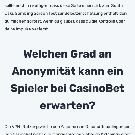
sollte noch hinzufügen, dass diese Seite einen Link zum South
Oaks Gambling Screen Test zur Selbsteinschätzung enthält, den
du machen solltest, wenn du glaubst, dass du die Kontrolle über
deine Impulse verlierst.
Welchen Grad an
Anonymität kann ein
Spieler bei CasinoBet
erwarten?
Die VPN-Nutzung wird in den Allgemeinen Geschäftsbedingungen
von CasinoBet nicht direkt angesprochen, aber da KYC eingeleitet