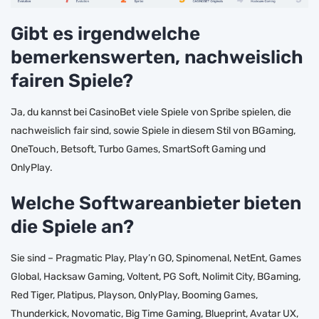
Gibt es irgendwelche
bemerkenswerten, nachweislich
fairen Spiele?
Ja, du kannst bei CasinoBet viele Spiele von Spribe spielen, die
nachweislich fair sind, sowie Spiele in diesem Stil von BGaming,
OneTouch, Betsoft, Turbo Games, SmartSoft Gaming und
OnlyPlay.
Welche Softwareanbieter bieten
die Spiele an?
Sie sind – Pragmatic Play, Play’n GO, Spinomenal, NetEnt, Games
Global, Hacksaw Gaming, Voltent, PG Soft, Nolimit City, BGaming,
Red Tiger, Platipus, Playson, OnlyPlay, Booming Games,
Thunderkick, Novomatic, Big Time Gaming, Blueprint, Avatar UX,