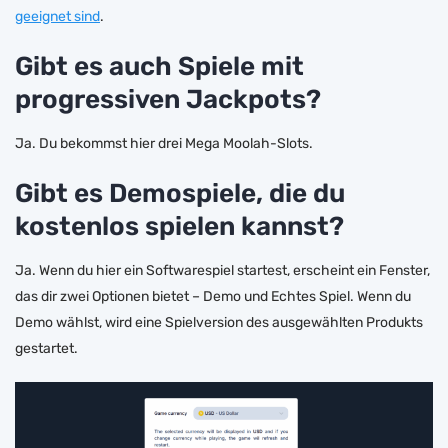
geeignet sind
.
Gibt es auch Spiele mit
progressiven Jackpots?
Ja. Du bekommst hier drei Mega Moolah-Slots.
Gibt es Demospiele, die du
kostenlos spielen kannst?
Ja. Wenn du hier ein Softwarespiel startest, erscheint ein Fenster,
das dir zwei Optionen bietet – Demo und Echtes Spiel. Wenn du
Demo wählst, wird eine Spielversion des ausgewählten Produkts
gestartet.