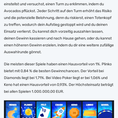
einstellst und versuchst, einen Turm zu erklimmen, indem du
Avocados pflückst. Jeder Schritt auf den Turm erhöht das Risiko
und die potenzielle Belohnung, denn du riskierst, einen Totenkopf
zu treffen, wodurch dein Aufstieg gestoppt wird und du deinen
Einsatz verlierst. Du kannst dich vorzeitig auszahlen lassen,
deinen Gewinn kassieren und nach Hause gehen, oder du kannst
einen höheren Gewinn erzielen, indem du dir eine weitere zufällige
Auswahlrunde gönnst.
Die meisten dieser Spiele haben einen Hausvorteil von 1%. Plinko
bietet mit 0,84 % die besten Gewinnchancen. Der Vorteil bei
Diamonds liegt bei 1,71%. Bei Video Poker liegt er bei 1,06% und
Keno hat einen Hausvorteil von 0,93%. Der Höchsteinsatz beträgt
bei allen Spielen 1.000.000,00 EUR.