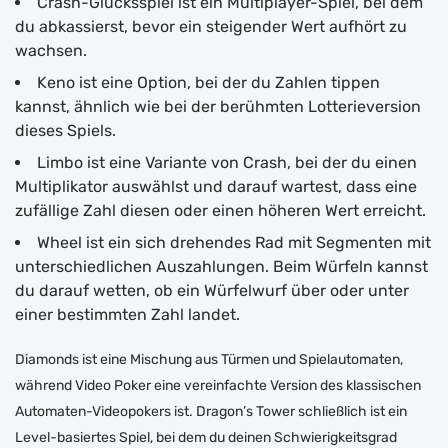
Crash-Glücksspiel ist ein Multiplayer-Spiel, bei dem
du abkassierst, bevor ein steigender Wert aufhört zu
wachsen.
Keno ist eine Option, bei der du Zahlen tippen
kannst, ähnlich wie bei der berühmten Lotterieversion
dieses Spiels.
Limbo ist eine Variante von Crash, bei der du einen
Multiplikator auswählst und darauf wartest, dass eine
zufällige Zahl diesen oder einen höheren Wert erreicht.
Wheel ist ein sich drehendes Rad mit Segmenten mit
unterschiedlichen Auszahlungen. Beim Würfeln kannst
du darauf wetten, ob ein Würfelwurf über oder unter
einer bestimmten Zahl landet.
Diamonds ist eine Mischung aus Türmen und Spielautomaten,
während Video Poker eine vereinfachte Version des klassischen
Automaten-Videopokers ist. Dragon’s Tower schließlich ist ein
Level-basiertes Spiel, bei dem du deinen Schwierigkeitsgrad