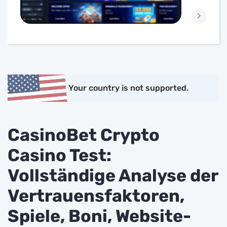
Your country is not supported.
CasinoBet Crypto
Casino Test:
Vollständige Analyse der
Vertrauensfaktoren,
Spiele, Boni, Website-