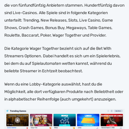
die von fünfundfünfzig Anbietern stammen. Hundertfünfzig davon
sind Live-Casinos. Alle Spiele sind in folgende Kategorien
unterteilt: Trending, New Releases, Slots, Live Casino, Game
Shows, Crash Games, Bonus Buy, Megaways, Table Games,
Roulette, Baccarat, Poker, Wager Together und Provider.
Die Kategorie Wager Together bezieht sich auf die Bet With
Streamers Optionen. Dabei handelt es sich um ein Spielerlebnis,
bei dem du auf Spielautomaten wetten kannst, während du
beliebte Streamer in Echtzeit beobachtest.
Wenn du eine Lobby-Kategorie auswählst, hast du die
Möglichkeit, alle dort verfügbaren Produkte nach Beliebtheit oder
in alphabetischer Reihenfolge (auch umgekehrt) anzuzeigen.