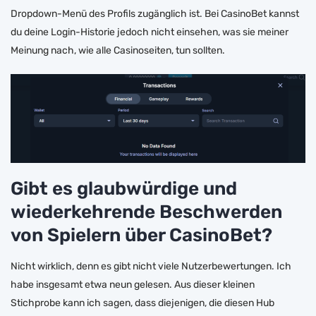
Dropdown-Menü des Profils zugänglich ist. Bei CasinoBet kannst
du deine Login-Historie jedoch nicht einsehen, was sie meiner
Meinung nach, wie alle Casinoseiten, tun sollten.
Gibt es glaubwürdige und
wiederkehrende Beschwerden
von Spielern über CasinoBet?
Nicht wirklich, denn es gibt nicht viele Nutzerbewertungen. Ich
habe insgesamt etwa neun gelesen. Aus dieser kleinen
Stichprobe kann ich sagen, dass diejenigen, die diesen Hub