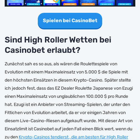
Spielen bei CasinoBet
Sind High Roller Wetten bei
Casinobet erlaubt?
Zunächst sah es so aus, als wären die Roulettespiele von
Evolution mit einem Maximaleinsatz von 5.000 $ die Spiele mit
den höchsten Einsätzen in diesem Krypto-Casino. Später stellte
ich jedoch fest, dass das EZ Dealer Roulette Japanese von Ezugi
einen Maximaleinsatz von unglaublichen 100.000 $ pro Runde
hat. Ezugi ist ein Anbieter von Streaming-Spielen, der unter den
Fittichen von Evolution arbeitet, da er vor einigen Jahren von
diesem Live-Casino-Riesen aufgekauft wurde. Mit dieser Art von
Einsatzlimit ist Casinobet auf jeden Fall einen Blick wert, wenn du
zu den
Krypto-Casinos tendierst , die am besten für High Roller