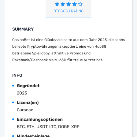
BTCGOSU RATING
SUMMARY
CasinoBet ist eine Glücksspielseite aus dem Jahr 2023, die sechs
beliebte Kryptowährungen akzeptiert, eine von Hub88
betriebene Spiellobby, attraktive Promos und
Rakeback/Cashback bis zu 65% für treue Nutzer hat.
INFO
Gegründet
2023
Lizenz(en)
Curacao
Einzahlungsoptionen
BTC, ETH, USDT, LTC, DOGE, XRP
Mindesteinlage