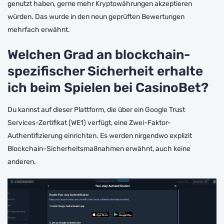
genutzt haben, gerne mehr Kryptowährungen akzeptieren
würden. Das wurde in den neun geprüften Bewertungen
mehrfach erwähnt.
Welchen Grad an blockchain-
spezifischer Sicherheit erhalte
ich beim Spielen bei CasinoBet?
Du kannst auf dieser Plattform, die über ein Google Trust
Services-Zertifikat (WE1) verfügt, eine Zwei-Faktor-
Authentifizierung einrichten. Es werden nirgendwo explizit
Blockchain-Sicherheitsmaßnahmen erwähnt, auch keine
anderen.