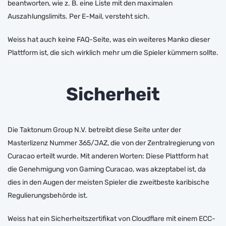
beantworten, wie z. B. eine Liste mit den maximalen
Auszahlungslimits. Per E-Mail, versteht sich.
Weiss hat auch keine FAQ-Seite, was ein weiteres Manko dieser
Plattform ist, die sich wirklich mehr um die Spieler kümmern sollte.
Sicherheit
Die Taktonum Group N.V. betreibt diese Seite unter der
Masterlizenz Nummer 365/JAZ, die von der Zentralregierung von
Curacao erteilt wurde. Mit anderen Worten: Diese Plattform hat
die Genehmigung von Gaming Curacao, was akzeptabel ist, da
dies in den Augen der meisten Spieler die zweitbeste karibische
Regulierungsbehörde ist.
Weiss hat ein Sicherheitszertifikat von Cloudflare mit einem ECC-