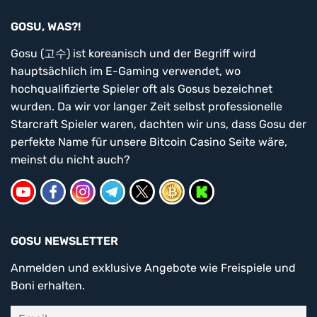
GOSU, WAS?!
Gosu (고수) ist koreanisch und der Begriff wird
hauptsächlich im E-Gaming verwendet, wo
hochqualifizierte Spieler oft als Gosus bezeichnet
wurden. Da wir vor langer Zeit selbst professionelle
Starcraft Spieler waren, dachten wir uns, dass Gosu der
perfekte Name für unsere Bitcoin Casino Seite wäre,
meinst du nicht auch?
GOSU NEWSLETTER
Anmelden und exklusive Angebote wie Freispiele und
Boni erhalten.