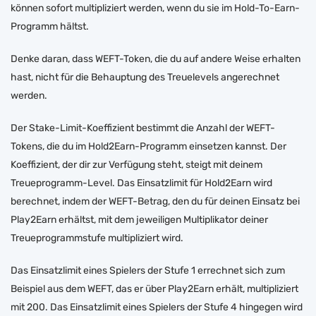
können sofort multipliziert werden, wenn du sie im Hold-To-Earn-
Programm hältst.
Denke daran, dass WEFT-Token, die du auf andere Weise erhalten
hast, nicht für die Behauptung des Treuelevels angerechnet
werden.
Der Stake-Limit-Koeffizient bestimmt die Anzahl der WEFT-
Tokens, die du im Hold2Earn-Programm einsetzen kannst. Der
Koeffizient, der dir zur Verfügung steht, steigt mit deinem
Treueprogramm-Level. Das Einsatzlimit für Hold2Earn wird
berechnet, indem der WEFT-Betrag, den du für deinen Einsatz bei
Play2Earn erhältst, mit dem jeweiligen Multiplikator deiner
Treueprogrammstufe multipliziert wird.
Das Einsatzlimit eines Spielers der Stufe 1 errechnet sich zum
Beispiel aus dem WEFT, das er über Play2Earn erhält, multipliziert
mit 200. Das Einsatzlimit eines Spielers der Stufe 4 hingegen wird