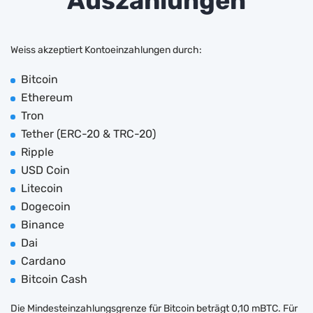
Auszahlungen
Weiss akzeptiert Kontoeinzahlungen durch:
Bitcoin
Ethereum
Tron
Tether (ERC-20 & TRC-20)
Ripple
USD Coin
Litecoin
Dogecoin
Binance
Dai
Cardano
Bitcoin Cash
Die Mindesteinzahlungsgrenze für Bitcoin beträgt 0,10 mBTC. Für