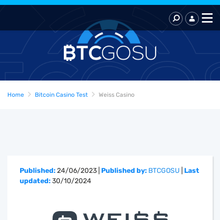
Home
Bitcoin Casino Test
Weiss Casino
Published:
24/06/2023
|
Published by:
BTCGOSU
|
Last
updated:
30/10/2024