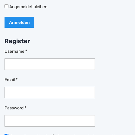
Angemeldet bleiben
Register
Username
*
Email
*
Password
*