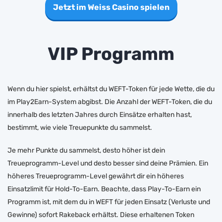
Jetzt im Weiss Casino spielen
VIP Programm
Wenn du hier spielst, erhältst du WEFT-Token für jede Wette, die du
im Play2Earn-System abgibst. Die Anzahl der WEFT-Token, die du
innerhalb des letzten Jahres durch Einsätze erhalten hast,
bestimmt, wie viele Treuepunkte du sammelst.
Je mehr Punkte du sammelst, desto höher ist dein
Treueprogramm-Level und desto besser sind deine Prämien. Ein
höheres Treueprogramm-Level gewährt dir ein höheres
Einsatzlimit für Hold-To-Earn. Beachte, dass Play-To-Earn ein
Programm ist, mit dem du in WEFT für jeden Einsatz (Verluste und
Gewinne) sofort Rakeback erhältst. Diese erhaltenen Token