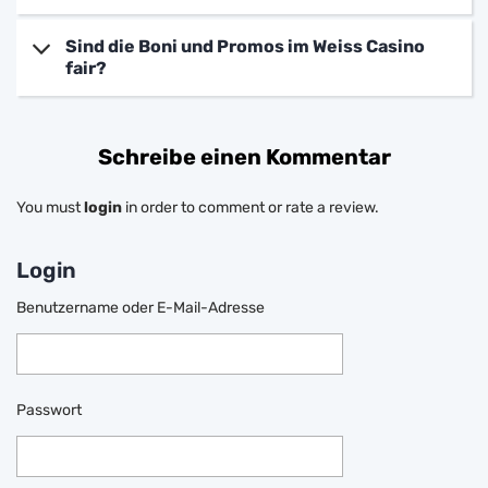
Binance, Cardano und Dai.
Ja. Im Weiss Casino werden über dreißig Märkte unterstützt,
Sind die Boni und Promos im Weiss Casino
fair?
sodass du mehr Möglichkeiten zum Wetten hast als bei
anderen Anbietern.
Mit 60x sind die Durchspielbedingungen für einige Boni etwas
Schreibe einen Kommentar
extrem. Die anderen AGBs sind fair, aber manche
Spieler/innen könnten von den scheinbar überzogenen
You must
login
in order to comment or rate a review.
Umsatzbedingungen abgeschreckt werden.
Login
Benutzername oder E-Mail-Adresse
Passwort