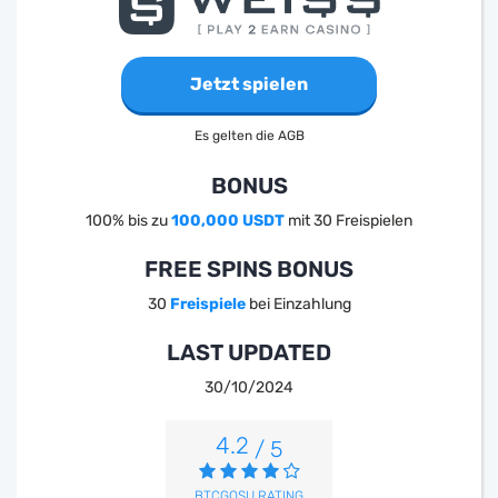
Jetzt spielen
Es gelten die AGB
BONUS
100% bis zu
100,000 USDT
mit 30 Freispielen
FREE SPINS BONUS
30
Freispiele
bei Einzahlung
LAST UPDATED
30/10/2024
4.2
/ 5
BTCGOSU RATING