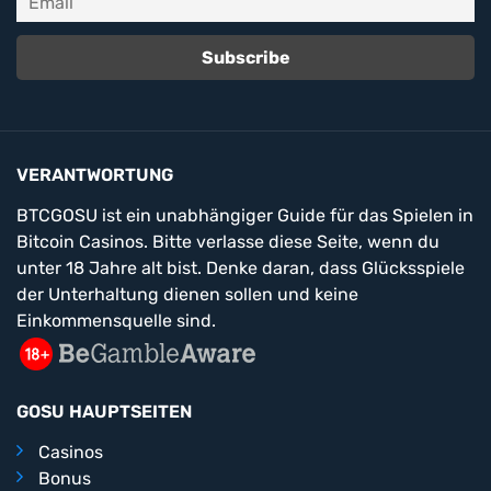
VERANTWORTUNG
BTCGOSU ist ein unabhängiger Guide für das Spielen in
Bitcoin Casinos. Bitte verlasse diese Seite, wenn du
unter 18 Jahre alt bist. Denke daran, dass Glücksspiele
der Unterhaltung dienen sollen und keine
Einkommensquelle sind.
GOSU HAUPTSEITEN
Casinos
Bonus