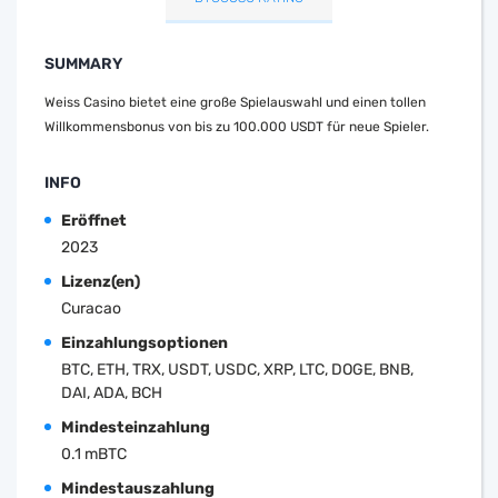
SUMMARY
Weiss Casino bietet eine große Spielauswahl und einen tollen
Willkommensbonus von bis zu 100.000 USDT für neue Spieler.
INFO
Eröffnet
2023
Lizenz(en)
Curacao
Einzahlungsoptionen
BTC, ETH, TRX, USDT, USDC, XRP, LTC, DOGE, BNB,
DAI, ADA, BCH
Mindesteinzahlung
0.1 mBTC
Mindestauszahlung