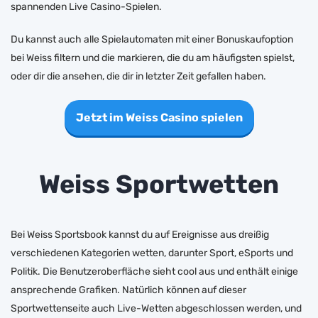
spannenden Live Casino-Spielen.
Du kannst auch alle Spielautomaten mit einer Bonuskaufoption
bei Weiss filtern und die markieren, die du am häufigsten spielst,
oder dir die ansehen, die dir in letzter Zeit gefallen haben.
Jetzt im Weiss Casino spielen
Weiss Sportwetten
Bei Weiss Sportsbook kannst du auf Ereignisse aus dreißig
verschiedenen Kategorien wetten, darunter Sport, eSports und
Politik. Die Benutzeroberfläche sieht cool aus und enthält einige
ansprechende Grafiken. Natürlich können auf dieser
Sportwettenseite auch Live-Wetten abgeschlossen werden, und