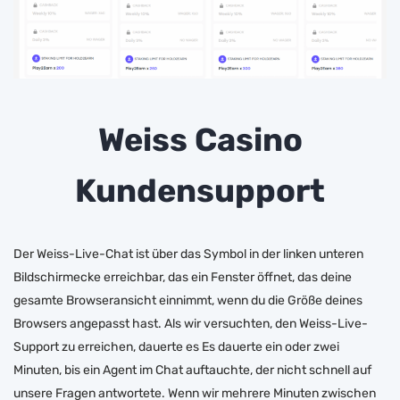
Weiss Casino
Kundensupport
Der Weiss-Live-Chat ist über das Symbol in der linken unteren
Bildschirmecke erreichbar, das ein Fenster öffnet, das deine
gesamte Browseransicht einnimmt, wenn du die Größe deines
Browsers angepasst hast. Als wir versuchten, den Weiss-Live-
Support zu erreichen, dauerte es Es dauerte ein oder zwei
Minuten, bis ein Agent im Chat auftauchte, der nicht schnell auf
unsere Fragen antwortete. Wenn wir mehrere Minuten zwischen