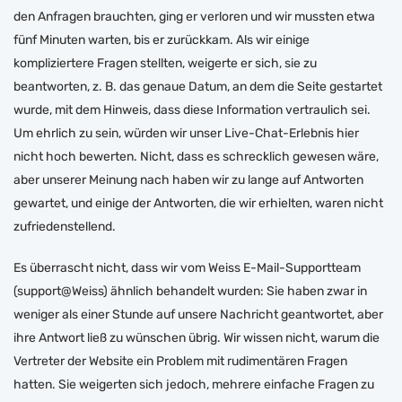
den Anfragen brauchten, ging er verloren und wir mussten etwa
fünf Minuten warten, bis er zurückkam. Als wir einige
kompliziertere Fragen stellten, weigerte er sich, sie zu
beantworten, z. B. das genaue Datum, an dem die Seite gestartet
wurde, mit dem Hinweis, dass diese Information vertraulich sei.
Um ehrlich zu sein, würden wir unser Live-Chat-Erlebnis hier
nicht hoch bewerten. Nicht, dass es schrecklich gewesen wäre,
aber unserer Meinung nach haben wir zu lange auf Antworten
gewartet, und einige der Antworten, die wir erhielten, waren nicht
zufriedenstellend.
Es überrascht nicht, dass wir vom Weiss E-Mail-Supportteam
(support@Weiss) ähnlich behandelt wurden: Sie haben zwar in
weniger als einer Stunde auf unsere Nachricht geantwortet, aber
ihre Antwort ließ zu wünschen übrig. Wir wissen nicht, warum die
Vertreter der Website ein Problem mit rudimentären Fragen
hatten. Sie weigerten sich jedoch, mehrere einfache Fragen zu