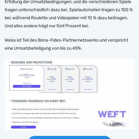
Erfüllung der Umsatzbedingungen, und die verschiedenen Spiele
tragen unterschiedlich dazu bei. Spielautomaten tragen zu 100 %
bei, während Roulette und Videopoker mit 10 % dazu beitragen.
Und alles andere trägt nur fünf Prozent bei.
Weiss ist Teil des Bona-Fides-Partnernetzwerks und verspricht
eine Umsatzbeteiligung von bis zu 45%.