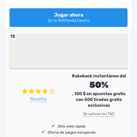
Jugar ahora
Go to BetPanda Casino
12
Rakeback instantáneo del
50%
, 100 $ en apuestas gratis
Reseña
con 500 tiradas gratis
exclusivas
Se aplican los T&C
Sitio web rápido
Oferta de juegos estupenda