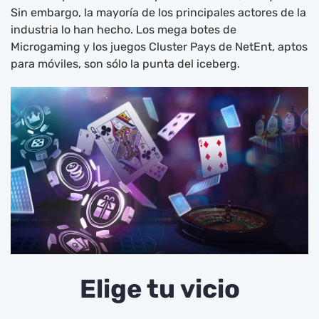
Sin embargo, la mayoría de los principales actores de la
industria lo han hecho. Los mega botes de
Microgaming y los juegos Cluster Pays de NetEnt, aptos
para móviles, son sólo la punta del iceberg.
Elige tu vicio