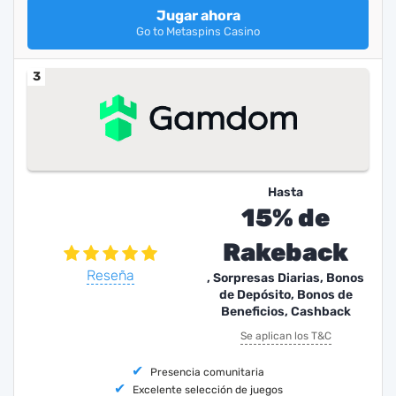
Jugar ahora
Go to Metaspins Casino
3
Hasta
15% de
Rakeback
Reseña
, Sorpresas Diarias, Bonos
de Depósito, Bonos de
Beneficios, Cashback
Se aplican los T&C
Presencia comunitaria
Excelente selección de juegos