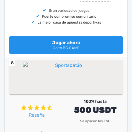
Gran variedad de juegos
Fuerte compromiso comunitario
La mejor casa de apuestas deportivas
Jugar ahora
Go to BC.GAME
8
100% hasta
500 USDT
Reseña
Se aplican los T&C