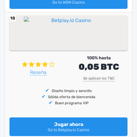
Go to WSM Casino
18
100% hasta
0,05 BTC
Reseña
Se aplican los T&C
Diseño limpio y sencillo
Sólida oferta de bienvenida
Buen programa VIP
Jugar ahora
Go to Betplay.io Casino