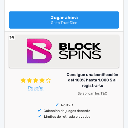
Jugar ahora
Go to TrustDice
14
Consigue una bonificación
del 100%
hasta 1.000 $ al
registrarte
Reseña
Se aplican los T&C
No KYC
Colección de juegos decente
Límites de retirada elevados