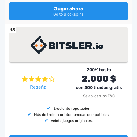
Jugar ahora
Go to Blockspins
15
200% hasta
2.000 $
Reseña
con 500 tiradas gratis
Se aplican los T&C
Excelente reputación
Más de treinta criptomonedas compatibles.
Veinte juegos originales.