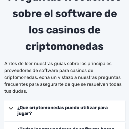
sobre el software de
los casinos de
criptomonedas
Antes de leer nuestras guías sobre los principales
proveedores de software para casinos de
criptomonedas, echa un vistazo a nuestras preguntas
frecuentes para asegurarte de que se resuelven todas
tus dudas.
¿Qué criptomonedas puedo utilizar para
jugar?
La selección de criptodivisas que puedes elegir