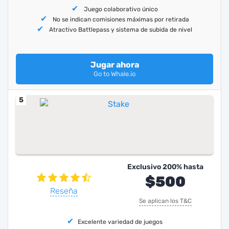
Juego colaborativo único
No se indican comisiones máximas por retirada
Atractivo Battlepass y sistema de subida de nivel
Jugar ahora
Go to Whale.io
5
Exclusivo 200% hasta
$500
Reseña
Se aplican los T&C
Excelente variedad de juegos