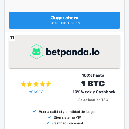
Jugar ahora
Go to Duel Casino
11
100% hasta
1 BTC
Reseña
, 10% Weekly Cashback
Se aplican los T&C
Buena calidad y cantidad de juegos
Bien sistema VIP
Cashback semanal