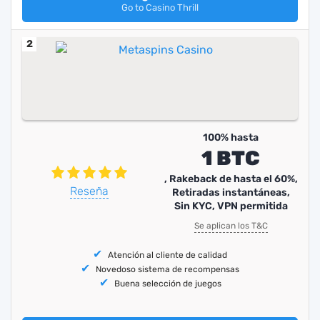
Go to Casino Thrill
2
100% hasta
1 BTC
, Rakeback de hasta el 60%,
Reseña
Retiradas instantáneas,
Sin KYC, VPN permitida
Se aplican los T&C
Atención al cliente de calidad
Novedoso sistema de recompensas
Buena selección de juegos