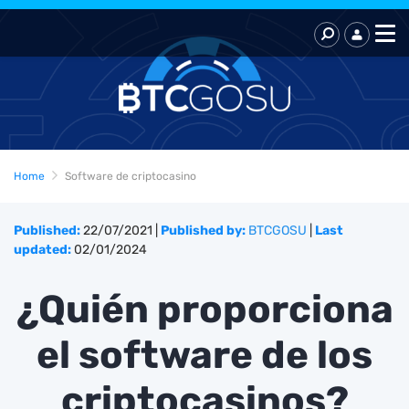
Home
Software de criptocasino
Published:
22/07/2021
|
Published by:
BTCGOSU
|
Last
updated:
02/01/2024
¿Quién proporciona
el software de los
criptocasinos?