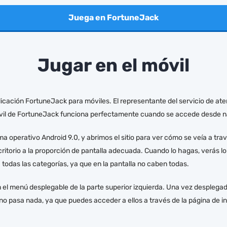
Juega en FortuneJack
Jugar en el móvil
ación FortuneJack para móviles. El representante del servicio de aten
 móvil de FortuneJack funciona perfectamente cuando se accede desde 
a operativo Android 9.0, y abrimos el sitio para ver cómo se veía a trav
torio a la proporción de pantalla adecuada. Cuando lo hagas, verás lo
todas las categorías, ya que en la pantalla no caben todas.
l menú desplegable de la parte superior izquierda. Una vez desplegado
no pasa nada, ya que puedes acceder a ellos a través de la página de in