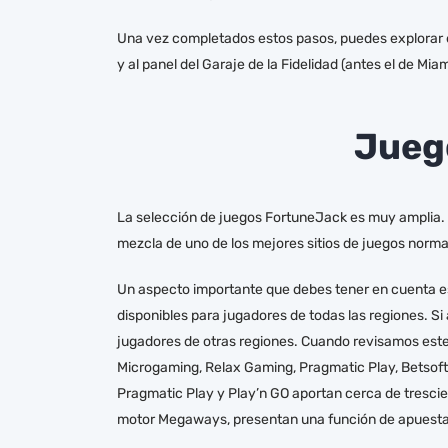
Una vez completados estos pasos, puedes explorar el 
y al panel del Garaje de la Fidelidad (antes el de Mi
Jueg
La selección de juegos FortuneJack es muy amplia. N
mezcla de uno de los mejores sitios de juegos norma
Un aspecto importante que debes tener en cuenta es
disponibles para jugadores de todas las regiones. Si
jugadores de otras regiones. Cuando revisamos este
Microgaming, Relax Gaming, Pragmatic Play, Betsoft, 
Pragmatic Play y Play’n GO aportan cerca de trescien
motor Megaways, presentan una función de apuesta,