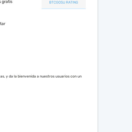
 gratis
BTCGOSU RATING
tar
as, y da la bienvenida a nuestros usuarios con un