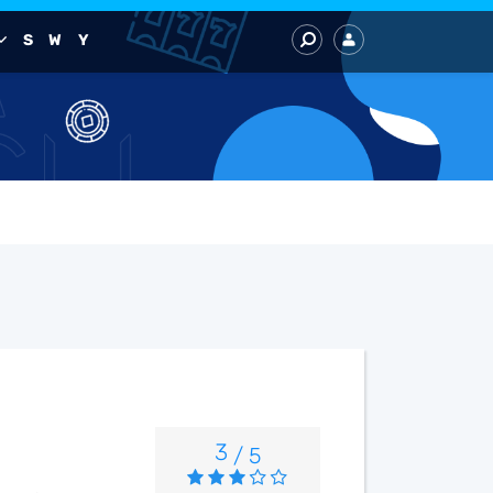
S
W
Y
3
/ 5