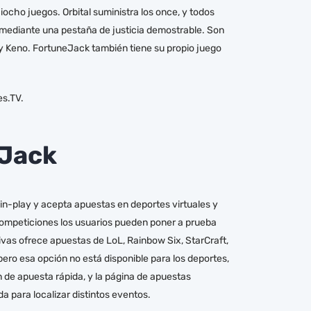
iocho juegos. Orbital suministra los once, y todos
a mediante una pestaña de justicia demostrable. Son
 y Keno. FortuneJack también tiene su propio juego
es.TV.
eJack
in-play y acepta apuestas en deportes virtuales y
competiciones los usuarios pueden poner a prueba
ivas ofrece apuestas de LoL, Rainbow Six, StarCraft,
pero esa opción no está disponible para los deportes,
 de apuesta rápida, y la página de apuestas
 para localizar distintos eventos.