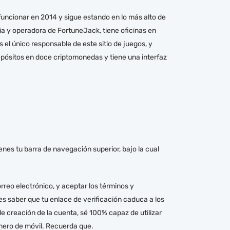
funcionar en 2014 y sigue estando en lo más alto de
ia y operadora de FortuneJack, tiene oficinas en
s el único responsable de este sitio de juegos, y
depósitos en doce criptomonedas y tiene una interfaz
nes tu barra de navegación superior, bajo la cual
rreo electrónico, y aceptar los términos y
s saber que tu enlace de verificación caduca a los
de creación de la cuenta, sé 100% capaz de utilizar
úmero de móvil. Recuerda que.