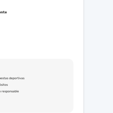
ente
uestas deportivas
ósitos
o responsable