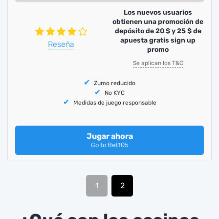
Los nuevos usuarios
obtienen una
promoción de
depósito de 20 $ y 25 $ de
apuesta gratis sign up
Reseña
promo
Se aplican los T&C
Zumo reducido
No KYC
Medidas de juego responsable
Jugar ahora
Go to Bet105
1
2