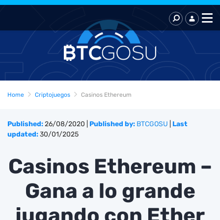
Home
Criptojuegos
Casinos Ethereum
Published:
26/08/2020
|
Published by:
BTCGOSU
|
Last
updated:
30/01/2025
Casinos Ethereum –
Gana a lo grande
jugando con Ether