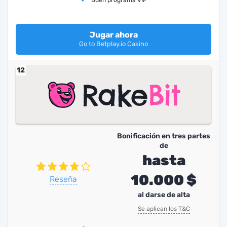
Buen programa VIP
Jugar ahora
Go to Betplay.io Casino
12
Bonificación en tres partes
de
hasta
10.000 $
Reseña
al darse de alta
Se aplican los T&C