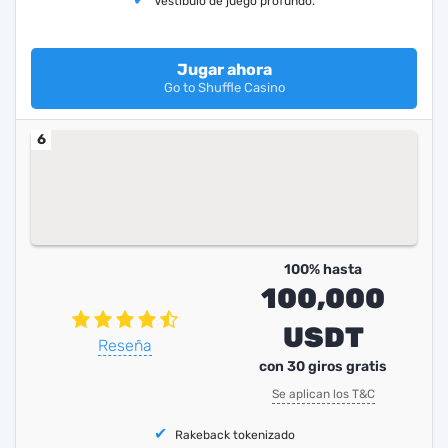
Vestíbulo de juego profundo.
Jugar ahora
Go to Shuffle Casino
6
100% hasta
100,000
USDT
Reseña
con 30 giros gratis
Se aplican los T&C
Rakeback tokenizado