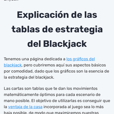
Explicación de las
tablas de estrategia
del Blackjack
Tenemos una página dedicada a
los gráficos del
blackjack
, pero cubriremos aquí sus aspectos básicos
por comodidad, dado que los gráficos son la esencia de
la estrategia del blackjack.
Las cartas son tablas que te dan los movimientos
matemáticamente óptimos para cada escenario de
mano posible. El objetivo de utilizarlas es conseguir que
la
ventaja de la casa
incorporada al juego sea lo más
baja posible, de modo que maximicemos nuestras