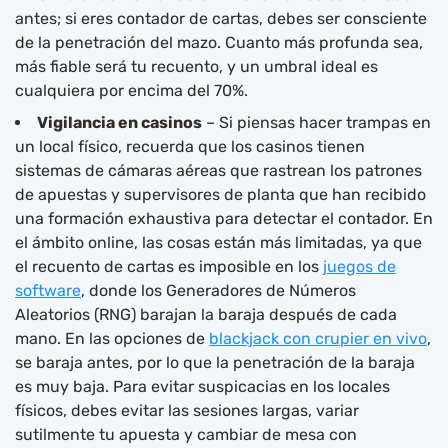
antes; si eres contador de cartas, debes ser consciente
de la penetración del mazo. Cuanto más profunda sea,
más fiable será tu recuento, y un umbral ideal es
cualquiera por encima del 70%.
Vigilancia en casinos
– Si piensas hacer trampas en
un local físico, recuerda que los casinos tienen
sistemas de cámaras aéreas que rastrean los patrones
de apuestas y supervisores de planta que han recibido
una formación exhaustiva para detectar el contador. En
el ámbito online, las cosas están más limitadas, ya que
el recuento de cartas es imposible en los
juegos de
software
, donde los Generadores de Números
Aleatorios (RNG) barajan la baraja después de cada
mano. En las opciones de
blackjack con crupier en vivo
,
se baraja antes, por lo que la penetración de la baraja
es muy baja. Para evitar suspicacias en los locales
físicos, debes evitar las sesiones largas, variar
sutilmente tu apuesta y cambiar de mesa con