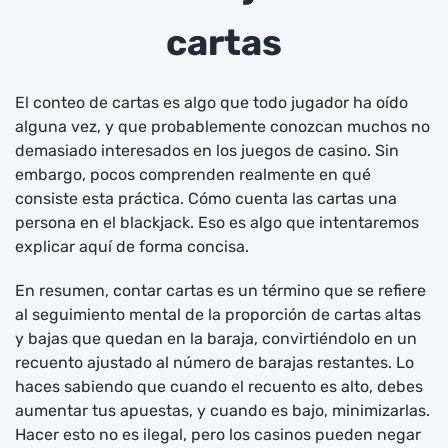
cartas
El conteo de cartas es algo que todo jugador ha oído
alguna vez, y que probablemente conozcan muchos no
demasiado interesados en los juegos de casino. Sin
embargo, pocos comprenden realmente en qué
consiste esta práctica. Cómo cuenta las cartas una
persona en el blackjack. Eso es algo que intentaremos
explicar aquí de forma concisa.
En resumen, contar cartas es un término que se refiere
al seguimiento mental de la proporción de cartas altas
y bajas que quedan en la baraja, convirtiéndolo en un
recuento ajustado al número de barajas restantes. Lo
haces sabiendo que cuando el recuento es alto, debes
aumentar tus apuestas, y cuando es bajo, minimizarlas.
Hacer esto no es ilegal, pero los casinos pueden negar