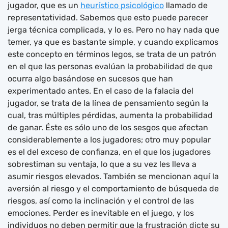
jugador, que es un
heurístico psicológico
llamado de
representatividad. Sabemos que esto puede parecer
jerga técnica complicada, y lo es. Pero no hay nada que
temer, ya que es bastante simple, y cuando explicamos
este concepto en términos legos, se trata de un patrón
en el que las personas evalúan la probabilidad de que
ocurra algo basándose en sucesos que han
experimentado antes. En el caso de la falacia del
jugador, se trata de la línea de pensamiento según la
cual, tras múltiples pérdidas, aumenta la probabilidad
de ganar. Éste es sólo uno de los sesgos que afectan
considerablemente a los jugadores; otro muy popular
es el del exceso de confianza, en el que los jugadores
sobrestiman su ventaja, lo que a su vez les lleva a
asumir riesgos elevados. También se mencionan aquí la
aversión al riesgo y el comportamiento de búsqueda de
riesgos, así como la inclinación y el control de las
emociones. Perder es inevitable en el juego, y los
individuos no deben permitir que la frustración dicte su