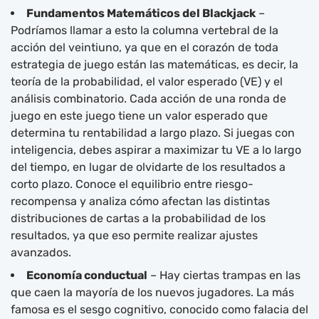
Fundamentos Matemáticos del Blackjack
–
Podríamos llamar a esto la columna vertebral de la
acción del veintiuno, ya que en el corazón de toda
estrategia de juego están las matemáticas, es decir, la
teoría de la probabilidad, el valor esperado (VE) y el
análisis combinatorio. Cada acción de una ronda de
juego en este juego tiene un valor esperado que
determina tu rentabilidad a largo plazo. Si juegas con
inteligencia, debes aspirar a maximizar tu VE a lo largo
del tiempo, en lugar de olvidarte de los resultados a
corto plazo. Conoce el equilibrio entre riesgo-
recompensa y analiza cómo afectan las distintas
distribuciones de cartas a la probabilidad de los
resultados, ya que eso permite realizar ajustes
avanzados.
Economía conductual
– Hay ciertas trampas en las
que caen la mayoría de los nuevos jugadores. La más
famosa es el sesgo cognitivo, conocido como falacia del