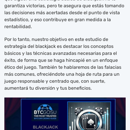
garantiza victorias, pero te asegura que estás tomando
las decisiones más acertadas desde el punto de vista
estadístico, y eso contribuye en gran medida a la
rentabilidad.
Por lo tanto, nuestro objetivo en este estudio de
estrategia del blackjack es destacar los conceptos
básicos y las técnicas avanzadas necesarias para el
éxito, de forma que se haga hincapié en un enfoque
ético del juego. También te hablaremos de las falacias
más comunes, ofreciéndote una hoja de ruta para un
juego responsable y centrado que, con suerte,
aumentará tu diversión y tus beneficios.