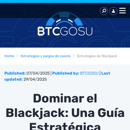
Home
Estrategias y juegos de casino
Estrategias de Blackjack
Published:
07/04/2025
|
Published by:
BTCGOSU
|
Last
updated:
29/04/2025
Dominar el
Blackjack: Una Guía
Estratégica