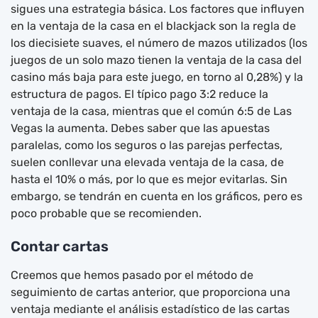
sigues una estrategia básica. Los factores que influyen
en la ventaja de la casa en el blackjack son la regla de
los diecisiete suaves, el número de mazos utilizados (los
juegos de un solo mazo tienen la ventaja de la casa del
casino más baja para este juego, en torno al 0,28%) y la
estructura de pagos. El típico pago 3:2 reduce la
ventaja de la casa, mientras que el común 6:5 de Las
Vegas la aumenta. Debes saber que las apuestas
paralelas, como los seguros o las parejas perfectas,
suelen conllevar una elevada ventaja de la casa, de
hasta el 10% o más, por lo que es mejor evitarlas. Sin
embargo, se tendrán en cuenta en los gráficos, pero es
poco probable que se recomienden.
Contar cartas
Creemos que hemos pasado por el método de
seguimiento de cartas anterior, que proporciona una
ventaja mediante el análisis estadístico de las cartas