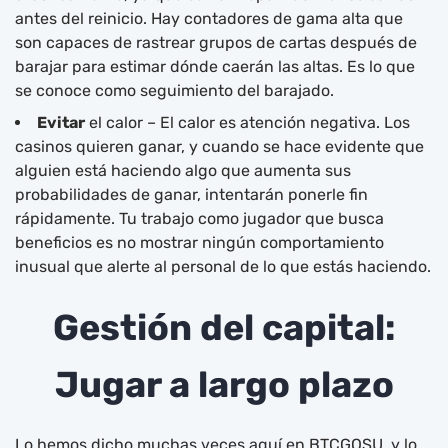
antes del reinicio. Hay contadores de gama alta que
son capaces de rastrear grupos de cartas después de
barajar para estimar dónde caerán las altas. Es lo que
se conoce como seguimiento del barajado.
Evitar
el calor – El calor es atención negativa. Los
casinos quieren ganar, y cuando se hace evidente que
alguien está haciendo algo que aumenta sus
probabilidades de ganar, intentarán ponerle fin
rápidamente. Tu trabajo como jugador que busca
beneficios es no mostrar ningún comportamiento
inusual que alerte al personal de lo que estás haciendo.
Gestión del capital:
Jugar a largo plazo
Lo hemos dicho muchas veces aquí en BTCGOSU, y lo