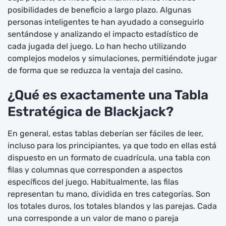
posibilidades de beneficio a largo plazo. Algunas
personas inteligentes te han ayudado a conseguirlo
sentándose y analizando el impacto estadístico de
cada jugada del juego. Lo han hecho utilizando
complejos modelos y simulaciones, permitiéndote jugar
de forma que se reduzca la ventaja del casino.
¿Qué es exactamente una Tabla
Estratégica de Blackjack?
En general, estas tablas deberían ser fáciles de leer,
incluso para los principiantes, ya que todo en ellas está
dispuesto en un formato de cuadrícula, una tabla con
filas y columnas que corresponden a aspectos
específicos del juego. Habitualmente, las filas
representan tu mano, dividida en tres categorías. Son
los totales duros, los totales blandos y las parejas. Cada
una corresponde a un valor de mano o pareja