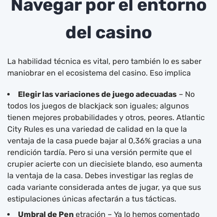
Navegar por el entorno
del casino
La habilidad técnica es vital, pero también lo es saber
maniobrar en el ecosistema del casino. Eso implica
Elegir las variaciones de juego adecuadas
– No
todos los juegos de blackjack son iguales; algunos
tienen mejores probabilidades y otros, peores. Atlantic
City Rules es una variedad de calidad en la que la
ventaja de la casa puede bajar al 0,36% gracias a una
rendición tardía. Pero si una versión permite que el
crupier acierte con un diecisiete blando, eso aumenta
la ventaja de la casa. Debes investigar las reglas de
cada variante considerada antes de jugar, ya que sus
estipulaciones únicas afectarán a tus tácticas.
Umbral de Pen
etración – Ya lo hemos comentado