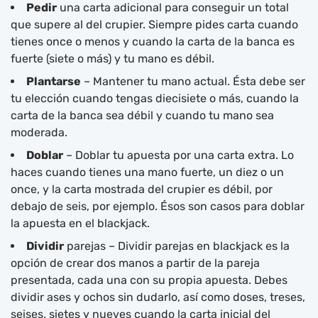
Pedir
una carta adicional para conseguir un total
que supere al del crupier. Siempre pides carta cuando
tienes once o menos y cuando la carta de la banca es
fuerte (siete o más) y tu mano es débil.
Plantarse
– Mantener tu mano actual. Ésta debe ser
tu elección cuando tengas diecisiete o más, cuando la
carta de la banca sea débil y cuando tu mano sea
moderada.
Doblar
– Doblar tu apuesta por una carta extra. Lo
haces cuando tienes una mano fuerte, un diez o un
once, y la carta mostrada del crupier es débil, por
debajo de seis, por ejemplo. Ésos son casos para doblar
la apuesta en el blackjack.
Dividir
parejas – Dividir parejas en blackjack es la
opción de crear dos manos a partir de la pareja
presentada, cada una con su propia apuesta. Debes
dividir ases y ochos sin dudarlo, así como doses, treses,
seises, sietes y nueves cuando la carta inicial del