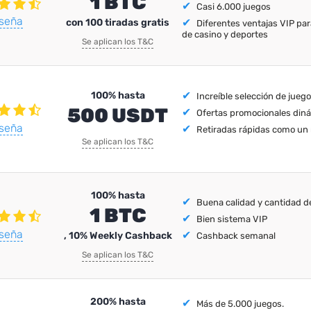
1 BTC
Casi 6.000 juegos
seña
con 100 tiradas gratis
Diferentes ventajas VIP par
de casino y deportes
Se aplican los T&C
100% hasta
Increíble selección de jueg
500 USDT
Ofertas promocionales din
seña
Retiradas rápidas como un 
Se aplican los T&C
100% hasta
Buena calidad y cantidad d
1 BTC
Bien sistema VIP
seña
, 10% Weekly Cashback
Cashback semanal
Se aplican los T&C
200% hasta
Más de 5.000 juegos.