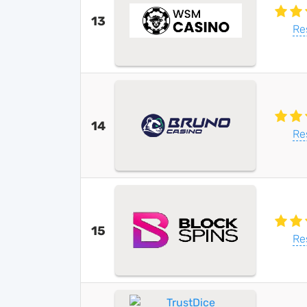
13
Re
14
Re
15
Re