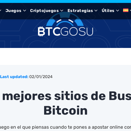
Juegos
Criptojuegos
Estrategias
Útiles
Last updated:
02/01/2024
 mejores sitios de B
Bitcoin
uego en el que piensas cuando te pones a apostar online co