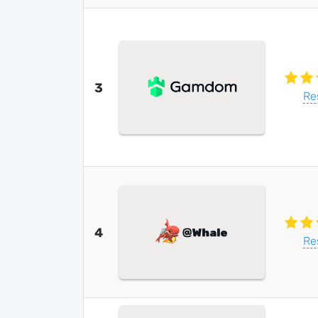
3
Re
4
Re