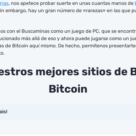
rras
, nos apetece probar suerte en unas cuantas manos de
Sin embargo, hay un gran número de «rarezas» en las que pue
dos con el Buscaminas como un juego de PC, que se encontra
lucionado más allá de eso y ahora puede jugarse como un j
s de Bitcoin aquí mismo. De hecho, permítenos presentarte 
o.
estros mejores sitios de
Bitcoin
ais!