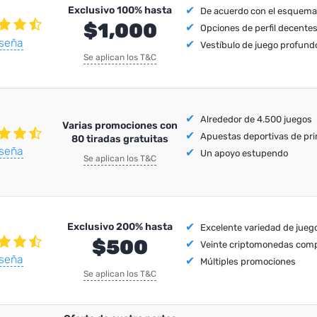
Exclusivo 100% hasta
De acuerdo con el esquema
$1,000
Opciones de perfil decentes
seña
Vestíbulo de juego profund
Se aplican los T&C
Alrededor de 4.500 juegos
Varias promociones con
Apuestas deportivas de pr
80 tiradas gratuitas
seña
Un apoyo estupendo
Se aplican los T&C
Exclusivo 200% hasta
Excelente variedad de jueg
$500
Veinte criptomonedas comp
seña
Múltiples promociones
Se aplican los T&C