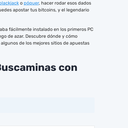
blackjack
o
póquer
, hacer rodar esos dados
des apostar tus bitcoins, y el legendario
ba fácilmente instalado en los primeros PC
uego de azar. Descubre dónde y cómo
algunos de los mejores sitios de apuestas
 Buscaminas con