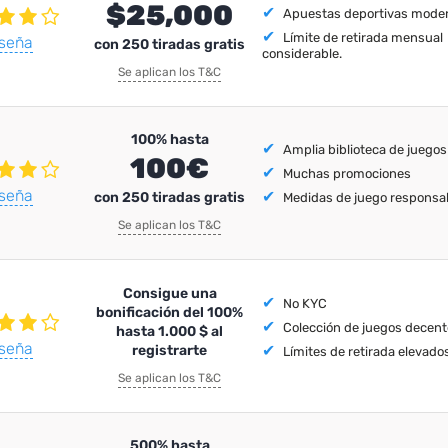
$25,000
Apuestas deportivas mode
Límite de retirada mensual
seña
con 250 tiradas gratis
considerable.
Se aplican los T&C
100% hasta
Amplia biblioteca de juegos
100€
Muchas promociones
seña
con 250 tiradas gratis
Medidas de juego responsa
Se aplican los T&C
Consigue una
No KYC
bonificación del 100%
Colección de juegos decent
hasta 1.000 $ al
seña
registrarte
Límites de retirada elevado
Se aplican los T&C
500% hasta