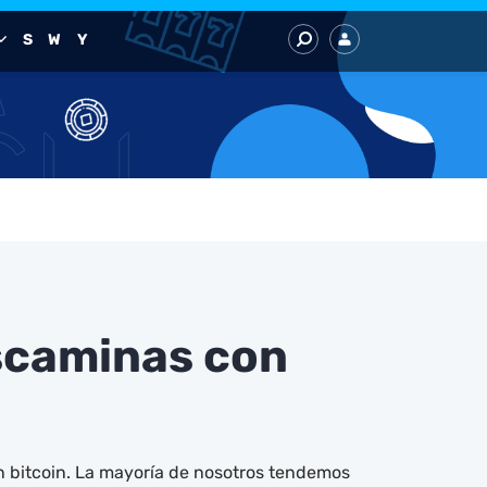
S
W
Y
uscaminas con
n bitcoin. La mayoría de nosotros tendemos