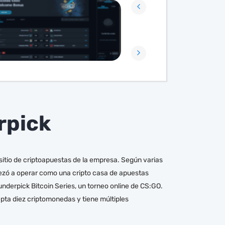
rpick
sitio de criptoapuestas de la empresa. Según varias
ezó a operar como una cripto casa de apuestas
nderpick Bitcoin Series, un torneo online de CS:GO.
epta diez criptomonedas y tiene múltiples