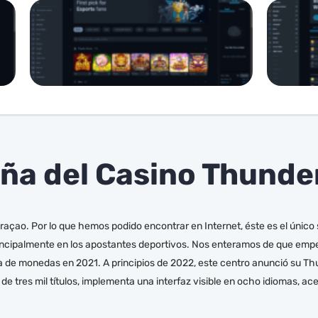
ña del Casino Thunde
çao. Por lo que hemos podido encontrar en Internet, éste es el único 
rincipalmente en los apostantes deportivos. Nos enteramos de que emp
 de monedas en 2021. A principios de 2022, este centro anunció su Thu
e tres mil títulos, implementa una interfaz visible en ocho idiomas, ac