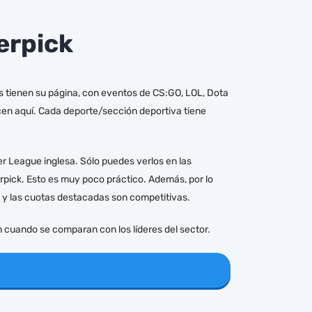
erpick
os tienen su página, con eventos de CS:GO, LOL, Dota
recen aquí. Cada deporte/sección deportiva tiene
er League inglesa. Sólo puedes verlos en las
pick. Esto es muy poco práctico. Además, por lo
 y las cuotas destacadas son competitivas.
 cuando se comparan con los líderes del sector.