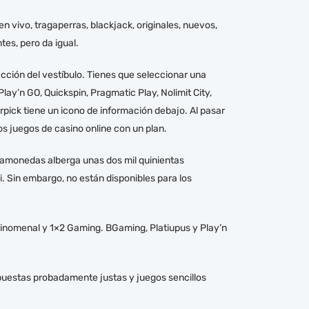
n vivo, tragaperras, blackjack, originales, nuevos,
es, pero da igual.
ección del vestíbulo. Tienes que seleccionar una
lay’n GO, Quickspin, Pragmatic Play, Nolimit City,
ick tiene un icono de información debajo. Al pasar
los juegos de casino online con un plan.
agamonedas alberga unas dos mil quinientas
. Sin embargo, no están disponibles para los
Spinomenal y 1×2 Gaming. BGaming, Platiupus y Play’n
apuestas probadamente justas y juegos sencillos