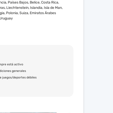
cia, Países Bajos, Belice, Costa Rica,
s, Liechtenstein, Islandia, Isla de Man,
gia, Polonia, Suiza, Emiratos Árabes
 Uruguay
empre está activo
diciones generales
de juegos/deportes débiles