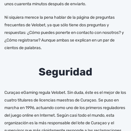
unos cuarenta minutos después de enviarlo.
Ni siquiera merece la pena hablar de la página de preguntas
frecuentes de Velobet, ya que sólo tiene dos preguntas y
respuestas: ¿Cómo puedes ponerte en contacto con nosotros? y
¿Cómo registrarse? Aunque ambas se explican en un par de
cientos de palabras.
Seguridad
Curaçao eGaming regula Velobet. Sin duda, éste es el mejor de los
cuatro titulares de licencias maestras de Curaçao. Se puso en
marcha en 1996, actuando como uno de los primeros reguladores
del juego online en Internet. Según casi todo el mundo, esta
organización es la más responsable del lote de Curaçao y el
supervisor que más rápidamente responde a las reclamaciones.