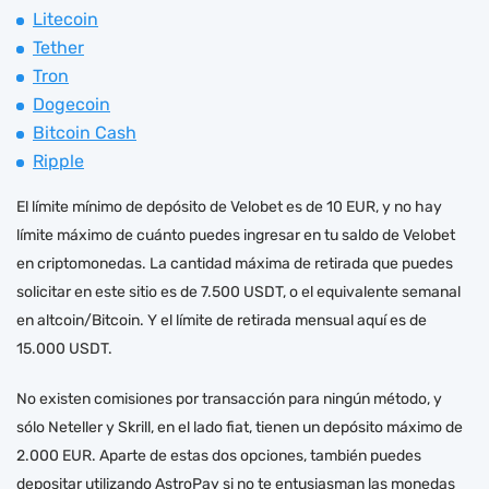
Litecoin
Tether
Tron
Dogecoin
Bitcoin Cash
Ripple
El límite mínimo de depósito de Velobet es de 10 EUR, y no hay
límite máximo de cuánto puedes ingresar en tu saldo de Velobet
en criptomonedas. La cantidad máxima de retirada que puedes
solicitar en este sitio es de 7.500 USDT, o el equivalente semanal
en altcoin/Bitcoin. Y el límite de retirada mensual aquí es de
15.000 USDT.
No existen comisiones por transacción para ningún método, y
sólo Neteller y Skrill, en el lado fiat, tienen un depósito máximo de
2.000 EUR. Aparte de estas dos opciones, también puedes
depositar utilizando AstroPay si no te entusiasman las monedas