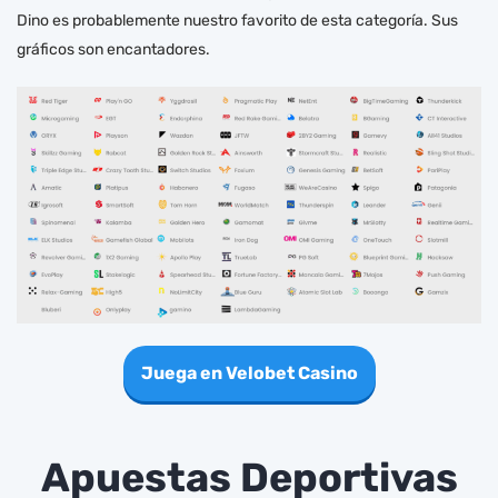
Dino es probablemente nuestro favorito de esta categoría. Sus
gráficos son encantadores.
Juega en Velobet Casino
Apuestas Deportivas