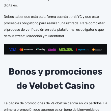
digitales.
Debes saber que esta plataforma cuenta con KYC y que este
proceso es obligatorio para realizar una retirada. Para completar
el proceso de verificación en esta plataforma, es obligatorio que
demuestres tu dirección y tu identidad.
Bonos y promociones
de Velobet Casino
La página de promociones de Velobet se centra en los partidos. La
primera promoción que aparece es un bono de bienvenida de