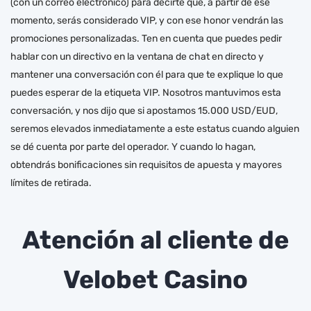
(con un correo electrónico) para decirte que, a partir de ese
momento, serás considerado VIP, y con ese honor vendrán las
promociones personalizadas. Ten en cuenta que puedes pedir
hablar con un directivo en la ventana de chat en directo y
mantener una conversación con él para que te explique lo que
puedes esperar de la etiqueta VIP. Nosotros mantuvimos esta
conversación, y nos dijo que si apostamos 15.000 USD/EUD,
seremos elevados inmediatamente a este estatus cuando alguien
se dé cuenta por parte del operador. Y cuando lo hagan,
obtendrás bonificaciones sin requisitos de apuesta y mayores
límites de retirada.
Atención al cliente de
Velobet Casino