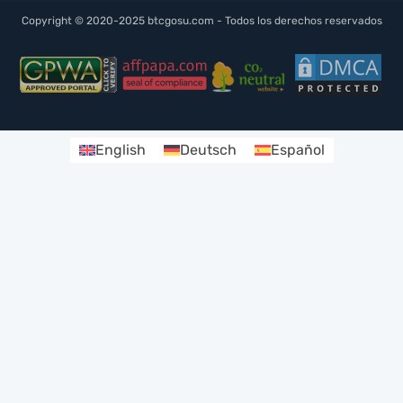
Copyright © 2020-2025 btcgosu.com - Todos los derechos reservados
English
Deutsch
Español