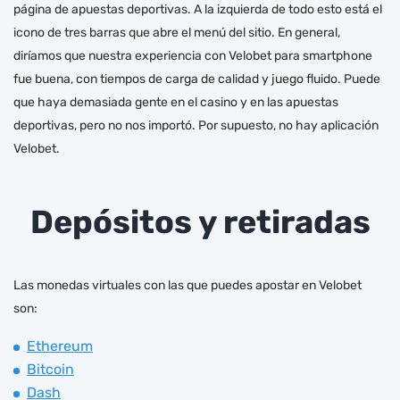
página de apuestas deportivas. A la izquierda de todo esto está el
icono de tres barras que abre el menú del sitio. En general,
diríamos que nuestra experiencia con Velobet para smartphone
fue buena, con tiempos de carga de calidad y juego fluido. Puede
que haya demasiada gente en el casino y en las apuestas
deportivas, pero no nos importó. Por supuesto, no hay aplicación
Velobet.
Depósitos y retiradas
Las monedas virtuales con las que puedes apostar en Velobet
son:
Ethereum
Bitcoin
Dash