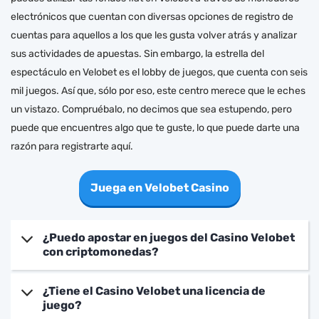
electrónicos que cuentan con diversas opciones de registro de
cuentas para aquellos a los que les gusta volver atrás y analizar
sus actividades de apuestas. Sin embargo, la estrella del
espectáculo en Velobet es el lobby de juegos, que cuenta con seis
mil juegos. Así que, sólo por eso, este centro merece que le eches
un vistazo. Compruébalo, no decimos que sea estupendo, pero
puede que encuentres algo que te guste, lo que puede darte una
razón para registrarte aquí.
Juega en Velobet Casino
¿Puedo apostar en juegos del Casino Velobet
con criptomonedas?
Si quieres - sí. Velobet acepta depósitos y apuestas
¿Tiene el Casino Velobet una licencia de
juego?
realizados tanto con opciones FIAT convencionales como