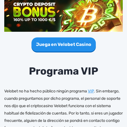
Juega en Velobet Casino
Programa VIP
Velobet no ha hecho público ningún programa
VIP
. Sin embargo,
cuando preguntamos por dicho programa, el personal de soporte
nos dijo que el criptocasino Velobet funciona con el sistema
habitual de fidelización de cuentas. Por lo tanto, si eres un jugador
frecuente, alguien de la dirección se pondrá en contacto contigo