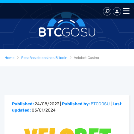
Home
Reseñas de casinos Bitcoin
Velobet Casino
Published:
24/08/2023
|
Published by:
BTCGOSU
|
Last
updated:
03/01/2024