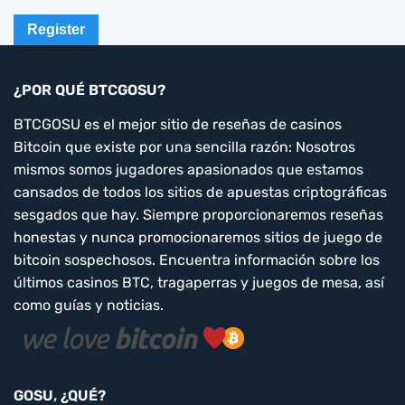
¿POR QUÉ BTCGOSU?
BTCGOSU es el mejor sitio de reseñas de casinos
Bitcoin que existe por una sencilla razón: Nosotros
mismos somos jugadores apasionados que estamos
cansados de todos los sitios de apuestas criptográficas
sesgados que hay. Siempre proporcionaremos reseñas
honestas y nunca promocionaremos sitios de juego de
bitcoin sospechosos. Encuentra información sobre los
últimos casinos BTC, tragaperras y juegos de mesa, así
como guías y noticias.
GOSU, ¿QUÉ?