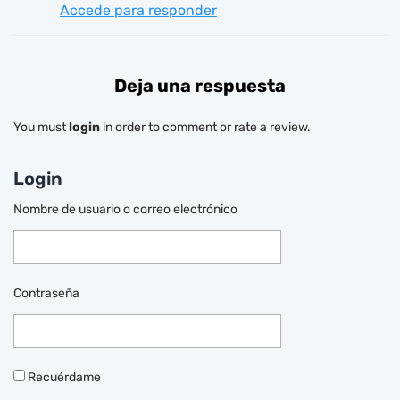
Accede para responder
Deja una respuesta
You must
login
in order to comment or rate a review.
Login
Nombre de usuario o correo electrónico
Contraseña
Recuérdame