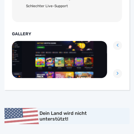
Schlechter Live-Support
GALLERY
Dein Land wird nicht
unterstützt!