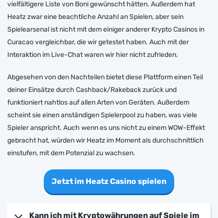
vielfältigere Liste von Boni gewünscht hätten. Außerdem hat
Heatz zwar eine beachtliche Anzahl an Spielen, aber sein
Spielearsenal ist nicht mit dem einiger anderer Krypto Casinos in
Curacao vergleichbar, die wir getestet haben. Auch mit der
Interaktion im Live-Chat waren wir hier nicht zufrieden.
Abgesehen von den Nachteilen bietet diese Plattform einen Teil
deiner Einsätze durch Cashback/Rakeback zurück und
funktioniert nahtlos auf allen Arten von Geräten. Außerdem
scheint sie einen anständigen Spielerpool zu haben, was viele
Spieler anspricht. Auch wenn es uns nicht zu einem WOW-Effekt
gebracht hat, würden wir Heatz im Moment als durchschnittlich
einstufen, mit dem Potenzial zu wachsen.
Jetzt im Heatz Casino spielen
Kann ich mit Kryptowährungen auf Spiele im