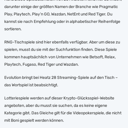
darunter einige der größten Namen der Branche wie Pragmatic
Play, Playtech, Play’n GO, Wazdan, NetEnt und Red Tiger. Du
kannst sie nach Empfehlung oder in alphabetischer Reihenfolge
sortieren.
RNG-Tischspiele sind hier ebenfalls verfügbar. Aber um diese zu
spielen, musst du sie mit der Suchfunktion finden. Diese Spiele
kommen hauptsächlich von Unternehmen wie Betsoft, Relax,
Playtech, Fugaso, Red Tiger und Wazdan.
Evolution bringt bei Heatz 28 Streaming-Spiele auf den Tisch –
das Wortspiel ist beabsichtigt.
Lotteriespiele werden auf dieser Krypto-Glücksspiel-Website
angeboten, aber du musst sie suchen, da es keine eigene
Kategorie gibt. Das Gleiche gilt für die Videopokerspiele, die nicht
mit Boni gespielt werden können.