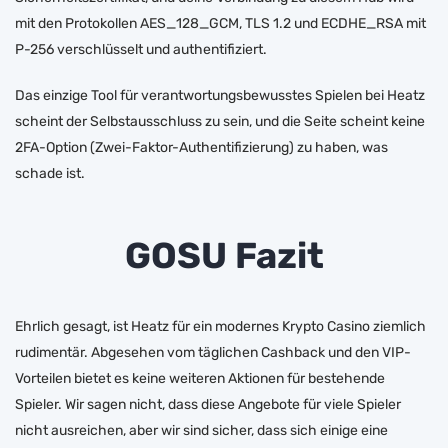
mit den Protokollen AES_128_GCM, TLS 1.2 und ECDHE_RSA mit
P-256 verschlüsselt und authentifiziert.
Das einzige Tool für verantwortungsbewusstes Spielen bei Heatz
scheint der Selbstausschluss zu sein, und die Seite scheint keine
2FA-Option (Zwei-Faktor-Authentifizierung) zu haben, was
schade ist.
GOSU Fazit
Ehrlich gesagt, ist Heatz für ein modernes Krypto Casino ziemlich
rudimentär. Abgesehen vom täglichen Cashback und den VIP-
Vorteilen bietet es keine weiteren Aktionen für bestehende
Spieler. Wir sagen nicht, dass diese Angebote für viele Spieler
nicht ausreichen, aber wir sind sicher, dass sich einige eine