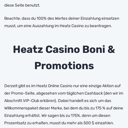
diese Seite benutzt.
Beachte, dass du 100% des Wertes deiner Einzahlung einsetzen
musst, um eine Auszahlung im Heatz Casino zu beantragen.
Heatz Casino Boni &
Promotions
Derzeit gibt es im Heatz Online Casino nur eine einzige Aktion auf
der Promo-Seite, abgesehen vom täglichen Cashback (den wir im
Abschnitt VIP-Club erklären). Dabei handelt es sich um das
Willkommenspaket dieser Marke, bei dem du bis zu 175 % auf deine
Einzahlung erhältst. Wir sagen bis zu 175%, denn um diesen
Prozentsatz zu erhalten, musst du mehr als 500 $ einzahlen.