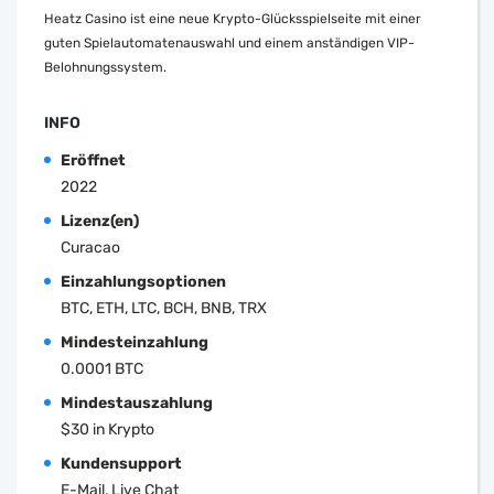
Heatz Casino ist eine neue Krypto-Glücksspielseite mit einer
guten Spielautomatenauswahl und einem anständigen VIP-
Belohnungssystem.
INFO
Eröffnet
2022
Lizenz(en)
Curacao
Einzahlungsoptionen
BTC, ETH, LTC, BCH, BNB, TRX
Mindesteinzahlung
0.0001 BTC
Mindestauszahlung
$30 in Krypto
Kundensupport
E-Mail, Live Chat