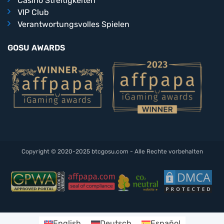
Casino Streitigkeiten
VIP Club
Verantwortungsvolles Spielen
GOSU AWARDS
Copyright © 2020-2025 btcgosu.com - Alle Rechte vorbehalten
English
Deutsch
Español