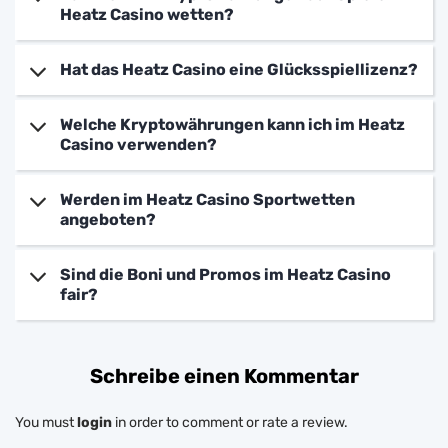
Heatz Casino wetten?
Ja. Das Heatz Casino unterstützt Einsätze mit
Hat das Heatz Casino eine Glücksspiellizenz?
Kryptowährungen, wie du es von einem führenden Krypto-
Casino erwarten würdest.
Ja, natürlich. Das Heatz Casino ist von der Regierung von
Welche Kryptowährungen kann ich im Heatz
Casino verwenden?
Curacao lizenziert, wie so viele andere erstklassige und
vertrauenswürdige Krypto-Casinos.
Das Heatz Casino erlaubt Einzahlungen mit Bitcoin,
Werden im Heatz Casino Sportwetten
angeboten?
Ethereum, Litecoin, Bitcoin Cash, Binance Coin und Tron.
Nein. Heatz Casino konzentriert sich ausschließlich darauf,
Sind die Boni und Promos im Heatz Casino
fair?
seinen Mitgliedern Online-Casino-Spiele anzubieten.
Einsatzanforderungen von etwa 50x sind nicht von dieser
Schreibe einen Kommentar
Welt, auch wenn sie etwas niedriger sein könnten. Wir würden
sagen, dass die anderen Ts und Cs durchaus angemessen
You must
login
in order to comment or rate a review.
sind.