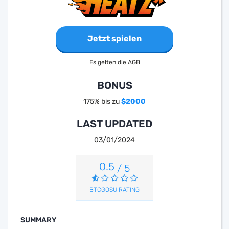
Jetzt spielen
Es gelten die AGB
BONUS
175% bis zu
$2000
LAST UPDATED
03/01/2024
0.5
/ 5
BTCGOSU RATING
SUMMARY