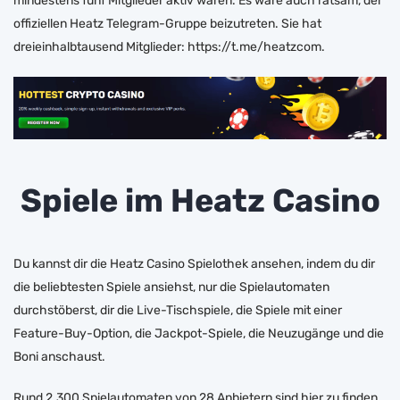
mindestens fünf Mitglieder aktiv waren. Es wäre auch ratsam, der
offiziellen Heatz Telegram-Gruppe beizutreten. Sie hat
dreieinhalbtausend Mitglieder: https://t.me/heatzcom.
Spiele im Heatz Casino
Du kannst dir die Heatz Casino Spielothek ansehen, indem du dir
die beliebtesten Spiele ansiehst, nur die Spielautomaten
durchstöberst, dir die Live-Tischspiele, die Spiele mit einer
Feature-Buy-Option, die Jackpot-Spiele, die Neuzugänge und die
Boni anschaust.
Rund 2.300 Spielautomaten von 28 Anbietern sind hier zu finden,