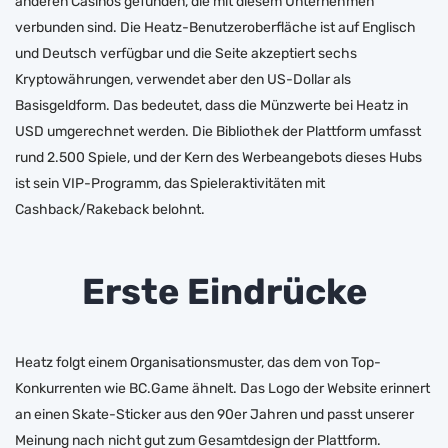
anderen Casinos gefunden, die mit diesem Unternehmen
verbunden sind. Die Heatz-Benutzeroberfläche ist auf Englisch
und Deutsch verfügbar und die Seite akzeptiert sechs
Kryptowährungen, verwendet aber den US-Dollar als
Basisgeldform. Das bedeutet, dass die Münzwerte bei Heatz in
USD umgerechnet werden. Die Bibliothek der Plattform umfasst
rund 2.500 Spiele, und der Kern des Werbeangebots dieses Hubs
ist sein VIP-Programm, das Spieleraktivitäten mit
Cashback/Rakeback belohnt.
Erste Eindrücke
Heatz folgt einem Organisationsmuster, das dem von Top-
Konkurrenten wie BC.Game ähnelt. Das Logo der Website erinnert
an einen Skate-Sticker aus den 90er Jahren und passt unserer
Meinung nach nicht gut zum Gesamtdesign der Plattform.