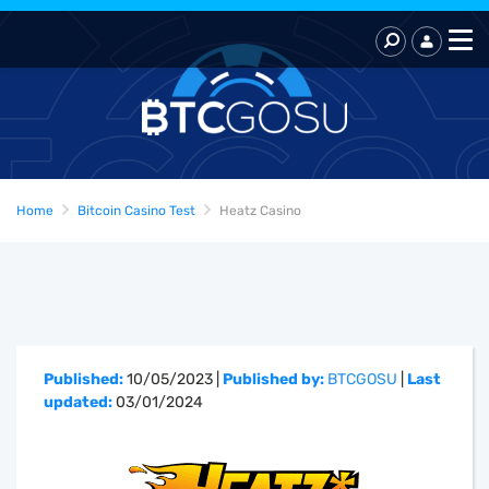
Home
Bitcoin Casino Test
Heatz Casino
Published:
10/05/2023
|
Published by:
BTCGOSU
|
Last
updated:
03/01/2024