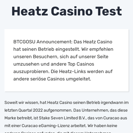
Heatz Casino Test
BTCGOSU Announcement: Das Heatz Casino
hat seinen Betrieb eingestellt. Wir empfehlen
unseren Besuchern, sich auf unserer Seite
umzusehen und andere Top Casinos
auszuprobieren. Die Heatz-Links werden auf
andere seriöse Casinos umgeleitet.
Soweit wir wissen, hat Heatz Casino seinen Betrieb irgendwann im
letzten Quartal 2022 aufgenommen. Das Unternehmen, das diese
Marke betreibt, ist Stake Seven Limited B.V., das von Curacao aus
mit einer Curacao eGaming-Lizenz arbeitet. Wir haben keine