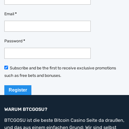
Email
*
Password
*
Subscribe and be the first to receive exclusive promotions
such as free bets and bonuses.
WARUM BTCGOSU?
BTCGOSU ist die beste Bitcoin Casino Seite da draußen,
und das aus einem einfachen Grund: Wir sind selbst