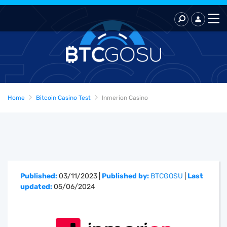
Home
Bitcoin Casino Test
Inmerion Casino
Published:
03/11/2023
|
Published by:
BTCGOSU
|
Last
updated:
05/06/2024