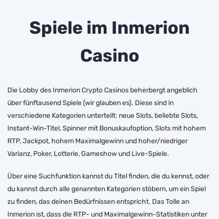
Spiele im Inmerion
Casino
Die Lobby des Inmerion Crypto Casinos beherbergt angeblich
über fünftausend Spiele (wir glauben es). Diese sind in
verschiedene Kategorien unterteilt: neue Slots, beliebte Slots,
Instant-Win-Titel, Spinner mit Bonuskaufoption, Slots mit hohem
RTP, Jackpot, hohem Maximalgewinn und hoher/niedriger
Varianz, Poker, Lotterie, Gameshow und Live-Spiele.
Über eine Suchfunktion kannst du Titel finden, die du kennst, oder
du kannst durch alle genannten Kategorien stöbern, um ein Spiel
zu finden, das deinen Bedürfnissen entspricht. Das Tolle an
Inmerion ist, dass die RTP- und Maximalgewinn-Statistiken unter