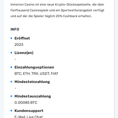
Inmerion Casino ist eine neue Krypto-Glücksspielseite, die über
fünftausend Casinospiele und ein Sportwettenangebot verfügt
und auf der die Spieler täglich 20% Cashback erhalten.
INFO
Eröffnet
2023
Lizenz(en)
-
Einzahlungsoptionen
BTC, ETH, TRX, USDT, FIAT
Mindesteinzahlung
-
Mindestauszahlung
0.00085 BTC
Kundensupport
E-Mail, Live Chat