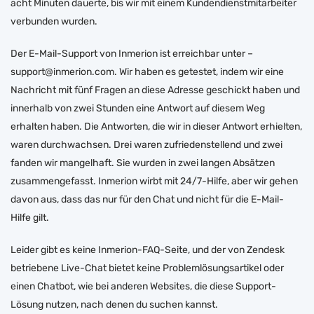
acht Minuten dauerte, bis wir mit einem Kundendienstmitarbeiter
verbunden wurden.
Der E-Mail-Support von Inmerion ist erreichbar unter –
support@inmerion.com. Wir haben es getestet, indem wir eine
Nachricht mit fünf Fragen an diese Adresse geschickt haben und
innerhalb von zwei Stunden eine Antwort auf diesem Weg
erhalten haben. Die Antworten, die wir in dieser Antwort erhielten,
waren durchwachsen. Drei waren zufriedenstellend und zwei
fanden wir mangelhaft. Sie wurden in zwei langen Absätzen
zusammengefasst. Inmerion wirbt mit 24/7-Hilfe, aber wir gehen
davon aus, dass das nur für den Chat und nicht für die E-Mail-
Hilfe gilt.
Leider gibt es keine Inmerion-FAQ-Seite, und der von Zendesk
betriebene Live-Chat bietet keine Problemlösungsartikel oder
einen Chatbot, wie bei anderen Websites, die diese Support-
Lösung nutzen, nach denen du suchen kannst.