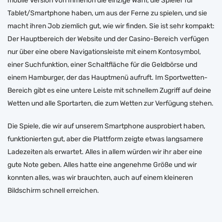
mobile Version von Inmerion die einzige Wahl, die Spieler für
Tablet/Smartphone haben, um aus der Ferne zu spielen, und sie
macht ihren Job ziemlich gut, wie wir finden. Sie ist sehr kompakt:
Der Hauptbereich der Website und der Casino-Bereich verfügen
nur über eine obere Navigationsleiste mit einem Kontosymbol,
einer Suchfunktion, einer Schaltfläche für die Geldbörse und
einem Hamburger, der das Hauptmenü aufruft. Im Sportwetten-
Bereich gibt es eine untere Leiste mit schnellem Zugriff auf deine
Wetten und alle Sportarten, die zum Wetten zur Verfügung stehen.
Die Spiele, die wir auf unserem Smartphone ausprobiert haben,
funktionierten gut, aber die Plattform zeigte etwas langsamere
Ladezeiten als erwartet. Alles in allem würden wir ihr aber eine
gute Note geben. Alles hatte eine angenehme Größe und wir
konnten alles, was wir brauchten, auch auf einem kleineren
Bildschirm schnell erreichen.