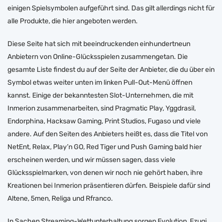
einigen Spielsymbolen aufgeführt sind. Das gilt allerdings nicht für
alle Produkte, die hier angeboten werden.
Diese Seite hat sich mit beeindruckenden einhundertneun
Anbietern von Online-Glücksspielen zusammengetan. Die
gesamte Liste findest du auf der Seite der Anbieter, die du über ein
Symbol etwas weiter unten im linken Pull-Out-Menü öffnen
kannst. Einige der bekanntesten Slot-Unternehmen, die mit
Inmerion zusammenarbeiten, sind Pragmatic Play, Yggdrasil,
Endorphina, Hacksaw Gaming, Print Studios, Fugaso und viele
andere. Auf den Seiten des Anbieters heißt es, dass die Titel von
NetEnt, Relax, Play’n GO, Red Tiger und Push Gaming bald hier
erscheinen werden, und wir müssen sagen, dass viele
Glücksspielmarken, von denen wir noch nie gehört haben, ihre
Kreationen bei Inmerion präsentieren dürfen. Beispiele dafür sind
Altene, 5men, Religa und Rfranco.
In Sachen Streaming-Wettunterhaltung sorgen Evolution, Ezugi,