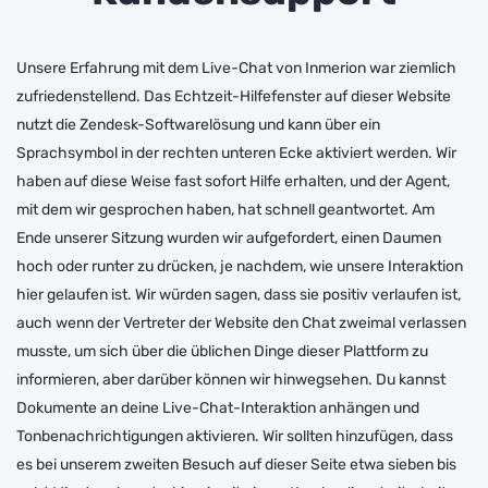
Unsere Erfahrung mit dem Live-Chat von Inmerion war ziemlich
zufriedenstellend. Das Echtzeit-Hilfefenster auf dieser Website
nutzt die Zendesk-Softwarelösung und kann über ein
Sprachsymbol in der rechten unteren Ecke aktiviert werden. Wir
haben auf diese Weise fast sofort Hilfe erhalten, und der Agent,
mit dem wir gesprochen haben, hat schnell geantwortet. Am
Ende unserer Sitzung wurden wir aufgefordert, einen Daumen
hoch oder runter zu drücken, je nachdem, wie unsere Interaktion
hier gelaufen ist. Wir würden sagen, dass sie positiv verlaufen ist,
auch wenn der Vertreter der Website den Chat zweimal verlassen
musste, um sich über die üblichen Dinge dieser Plattform zu
informieren, aber darüber können wir hinwegsehen. Du kannst
Dokumente an deine Live-Chat-Interaktion anhängen und
Tonbenachrichtigungen aktivieren. Wir sollten hinzufügen, dass
es bei unserem zweiten Besuch auf dieser Seite etwa sieben bis