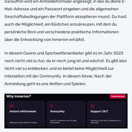
Daraufhin wird ein Anmeldeformular angezeigt, in das du deine E-
Mail-Adresse und ein Passwort eingeben und die allgemeinen
Geschäftsbedingungen der Plattform akzeptieren musst. Du hast
auch die Möglichkeit, ein Kästchen anzukreuzen, mit dem du
persönliche Boni und verschiedene praktische Informationen
über die Entwicklung von Inmerion erhältst.
In diesem Casino und Sportwettenanbieter gibt es im Jahr 2023
noch nicht viel zu tun, da er noch jung ist und wächst. Es gibt also
nicht viel zu entdecken, und es bietet keine Möglichkeit zur
Interaktion mit der Community. In diesem Sinne: Nach der
Anmeldung geht es ans Wetten und Spielen.