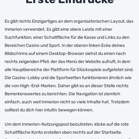
Es gibt nichts Einzigartiges an dem organisatorischen Layout, das
Inmerion verwendet. Es gibt eine obere Leiste mit einer
Suchfunktion, einer Schaltfläche für die Kasse und Links zu den
Bereichen Casino und Sport. In der oberen linken Ecke deines
Bildschirms auf einem Desktop-Browser siehst du einen nach
rechts zeigenden Pfeil, der das Menü der Website aufruft, in dem
alle Hauptbereiche der Plattform für Glücksspiele aufgelistet sind.
Die Casino-Lobby und die Sportwetten funktionieren ähnlich wie
die von High-End-Marken. Daher gibt es an dieser Stelle nichts
Bemerkenswertes zu berichten. Die Navigation ist ziemlich
einfach, auch weil Inmerion nicht so viele Inhalte hat. Trotzdem
solltest du dich hier intuitiv bewegen können.
Um dem Inmerion-Nutzungspool beizutreten, klicke auf die rote
Schaltfläche Konto erstellen oben rechts auf der Startseite.