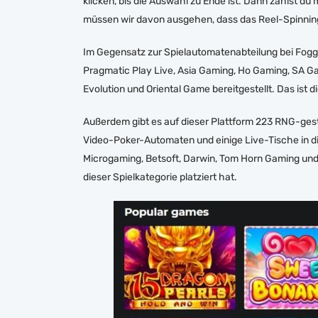
klicken, bis die Auswahl zu Ende ist. Dann zählst d
müssen wir davon ausgehen, dass das Reel-Spinnin
Im Gegensatz zur Spielautomatenabteilung bei Foggy
Pragmatic Play Live, Asia Gaming, Ho Gaming, SA G
Evolution und Oriental Game bereitgestellt. Das ist d
Außerdem gibt es auf dieser Plattform 223 RNG-ges
Video-Poker-Automaten und einige Live-Tische in di
Microgaming, Betsoft, Darwin, Tom Horn Gaming und a
dieser Spielkategorie platziert hat.