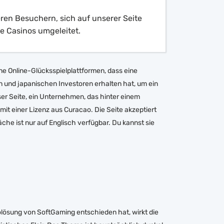
en Besuchern, sich auf unserer Seite
e Casinos umgeleitet.
e Online-Glücksspielplattformen, dass eine
n und japanischen Investoren erhalten hat, um ein
ser Seite, ein Unternehmen, das hinter einem
it einer Lizenz aus Curacao. Die Seite akzeptiert
he ist nur auf Englisch verfügbar. Du kannst sie
olösung von SoftGaming entschieden hat, wirkt die