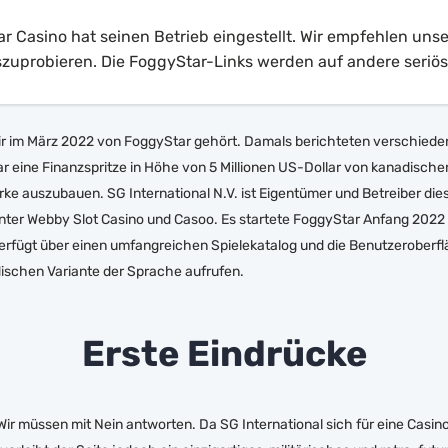
asino hat seinen Betrieb eingestellt. Wir empfehlen unser
uprobieren. Die FoggyStar-Links werden auf andere seriös
ir im März 2022 von FoggyStar gehört. Damals berichteten verschieden
 eine Finanzspritze in Höhe von 5 Millionen US-Dollar von kanadische
ke auszubauen. SG International N.V. ist Eigentümer und Betreiber die
nter Webby Slot Casino und Casoo. Es startete FoggyStar Anfang 2022 m
erfügt über einen umfangreichen Spielekatalog und die Benutzeroberfläc
dischen Variante der Sprache aufrufen.
Erste Eindrücke
ir müssen mit Nein antworten. Da SG International sich für eine Casin