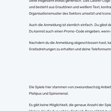
Seite insgesamt etwas generisch. Das Casino-Logo ver
und besteht aus Grautönen und weißem Text, kontrasti
Organisationsmuster des Sektors umsetzt und Icon
Auch die Anmeldung ist ziemlich einfach. Du gibst 
Du kannst auch einen Promo-Code eingeben, wenn d
Nachdem du die Anmeldung abgeschlossen hast, kanns
Gratisdrehungen zu erhalten und deine Telefonnumme
Die Spiele hier stammen von zweiundsechzig Anbiete
Platipus und Spinomenal.
Es gibt keine Möglichkeit, die genaue Anzahl der Sp