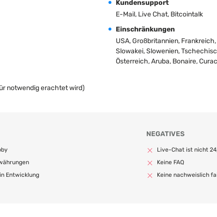
Kundensupport
E-Mail, Live Chat, Bitcointalk
Einschränkungen
USA, Großbritannien, Frankreich, 
Slowakei, Slowenien, Tschechisc
Österreich, Aruba, Bonaire, Curaca
ür notwendig erachtet wird)
NEGATIVES
bby
Live-Chat ist nicht 2
owährungen
Keine FAQ
in Entwicklung
Keine nachweislich fa