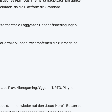
ristisches Flair. Das Thema ist hauptsächlich dunkel
 einfach, da die Plattform die Standard-
 akzeptierst die FoggyStar-Geschäftsbedingungen.
Portal erkunden. Wir empfehlen dir, zuerst deine
tic Play, Microgaming, Yggdrasil, RTG, Playson,
 Geduld, immer wieder auf den „Load More“-Button zu