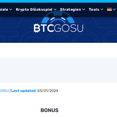
piele
Krypto Glücksspiel
Strategien
Tools
GOSU
|
Last updated:
03/01/2024
BONUS