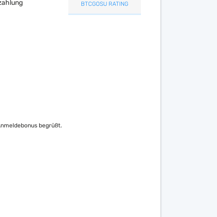
nzahlung
BTCGOSU RATING
 Anmeldebonus begrüßt.