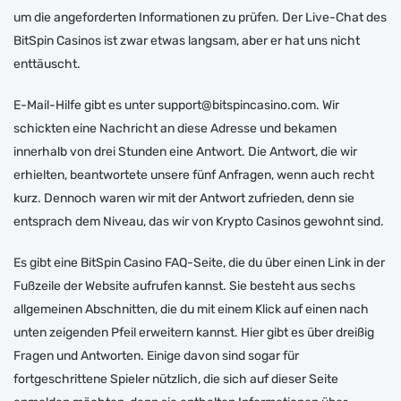
um die angeforderten Informationen zu prüfen. Der Live-Chat des
BitSpin Casinos ist zwar etwas langsam, aber er hat uns nicht
enttäuscht.
E-Mail-Hilfe gibt es unter support@bitspincasino.com. Wir
schickten eine Nachricht an diese Adresse und bekamen
innerhalb von drei Stunden eine Antwort. Die Antwort, die wir
erhielten, beantwortete unsere fünf Anfragen, wenn auch recht
kurz. Dennoch waren wir mit der Antwort zufrieden, denn sie
entsprach dem Niveau, das wir von Krypto Casinos gewohnt sind.
Es gibt eine BitSpin Casino FAQ-Seite, die du über einen Link in der
Fußzeile der Website aufrufen kannst. Sie besteht aus sechs
allgemeinen Abschnitten, die du mit einem Klick auf einen nach
unten zeigenden Pfeil erweitern kannst. Hier gibt es über dreißig
Fragen und Antworten. Einige davon sind sogar für
fortgeschrittene Spieler nützlich, die sich auf dieser Seite