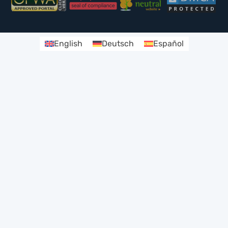
English
Deutsch
Español