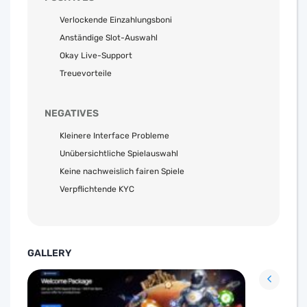
Verlockende Einzahlungsboni
Anständige Slot-Auswahl
Okay Live-Support
Treuevorteile
NEGATIVES
Kleinere Interface Probleme
Unübersichtliche Spielauswahl
Keine nachweislich fairen Spiele
Verpflichtende KYC
GALLERY