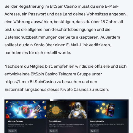
Bei der Registrierung im BitSpin Casino musst du eine E-Mail-
Adresse, ein Passwort und das Land deines Wohnsitzes angeben,
eine Währung auswählen, bestätigen, dass du über 18 Jahre alt
bist, und die allgemeinen Geschäftsbedingungen und die
Datenschutzbestimmungen der Seite akzeptieren. Außerdem
solltest du dein Konto über einen E-Mail-Link verifizieren,
nachdem es für dich erstellt wurde.
Nachdem du Mitglied bist, empfehlen wir dir, die offizielle und sich
entwickelnde BitSpin Casino Telegram Gruppe unter
https://t.me/BitSpinCasino zu besuchen und den
Ersteinzahlungsbonus dieses Krypto Casinos zu nutzen.