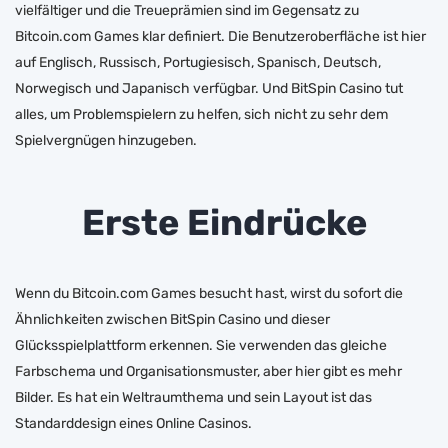
vielfältiger und die Treueprämien sind im Gegensatz zu
Bitcoin.com Games klar definiert. Die Benutzeroberfläche ist hier
auf Englisch, Russisch, Portugiesisch, Spanisch, Deutsch,
Norwegisch und Japanisch verfügbar. Und BitSpin Casino tut
alles, um Problemspielern zu helfen, sich nicht zu sehr dem
Spielvergnügen hinzugeben.
Erste Eindrücke
Wenn du Bitcoin.com Games besucht hast, wirst du sofort die
Ähnlichkeiten zwischen BitSpin Casino und dieser
Glücksspielplattform erkennen. Sie verwenden das gleiche
Farbschema und Organisationsmuster, aber hier gibt es mehr
Bilder. Es hat ein Weltraumthema und sein Layout ist das
Standarddesign eines Online Casinos.