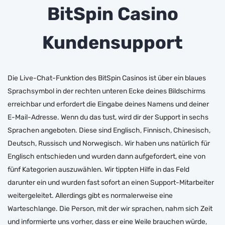
BitSpin Casino
Kundensupport
Die Live-Chat-Funktion des BitSpin Casinos ist über ein blaues
Sprachsymbol in der rechten unteren Ecke deines Bildschirms
erreichbar und erfordert die Eingabe deines Namens und deiner
E-Mail-Adresse. Wenn du das tust, wird dir der Support in sechs
Sprachen angeboten. Diese sind Englisch, Finnisch, Chinesisch,
Deutsch, Russisch und Norwegisch. Wir haben uns natürlich für
Englisch entschieden und wurden dann aufgefordert, eine von
fünf Kategorien auszuwählen. Wir tippten Hilfe in das Feld
darunter ein und wurden fast sofort an einen Support-Mitarbeiter
weitergeleitet. Allerdings gibt es normalerweise eine
Warteschlange. Die Person, mit der wir sprachen, nahm sich Zeit
und informierte uns vorher, dass er eine Weile brauchen würde,