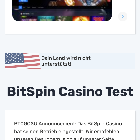
Dein Land wird nicht
unterstützt!
BitSpin Casino Test
BTCGOSU Announcement: Das BitSpin Casino
hat seinen Betrieb eingestellt. Wir empfehlen
unseren Besuchern, sich auf unserer Seite