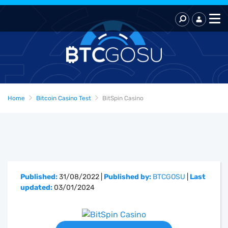
Home
Bitcoin Casino Test
BitSpin Casino
Published:
31/08/2022
|
Published by:
BTCGOSU
|
Last
updated:
03/01/2024