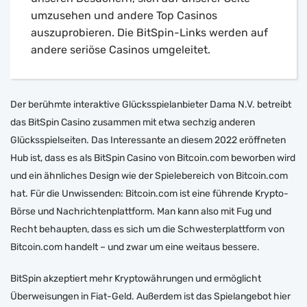
umzusehen und andere Top Casinos
auszuprobieren. Die BitSpin-Links werden auf
andere seriöse Casinos umgeleitet.
Der berühmte interaktive Glücksspielanbieter Dama N.V. betreibt
das BitSpin Casino zusammen mit etwa sechzig anderen
Glücksspielseiten. Das Interessante an diesem 2022 eröffneten
Hub ist, dass es als BitSpin Casino von Bitcoin.com beworben wird
und ein ähnliches Design wie der Spielebereich von Bitcoin.com
hat. Für die Unwissenden: Bitcoin.com ist eine führende Krypto-
Börse und Nachrichtenplattform. Man kann also mit Fug und
Recht behaupten, dass es sich um die Schwesterplattform von
Bitcoin.com handelt – und zwar um eine weitaus bessere.
BitSpin akzeptiert mehr Kryptowährungen und ermöglicht
Überweisungen in Fiat-Geld. Außerdem ist das Spielangebot hier