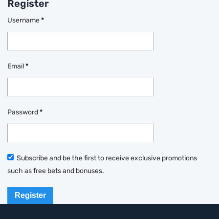
Register
Username
*
Email
*
Password
*
Subscribe and be the first to receive exclusive promotions
such as free bets and bonuses.