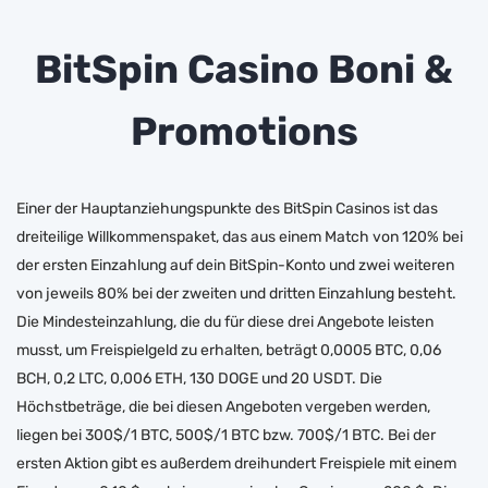
BitSpin Casino Boni &
Promotions
Einer der Hauptanziehungspunkte des BitSpin Casinos ist das
dreiteilige Willkommenspaket, das aus einem Match von 120% bei
der ersten Einzahlung auf dein BitSpin-Konto und zwei weiteren
von jeweils 80% bei der zweiten und dritten Einzahlung besteht.
Die Mindesteinzahlung, die du für diese drei Angebote leisten
musst, um Freispielgeld zu erhalten, beträgt 0,0005 BTC, 0,06
BCH, 0,2 LTC, 0,006 ETH, 130 DOGE und 20 USDT. Die
Höchstbeträge, die bei diesen Angeboten vergeben werden,
liegen bei 300$/1 BTC, 500$/1 BTC bzw. 700$/1 BTC. Bei der
ersten Aktion gibt es außerdem dreihundert Freispiele mit einem