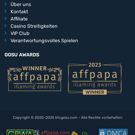
Über uns
Kontakt
Affiliate
Casino Streitigkeiten
VIP Club
Verantwortungsvolles Spielen
GOSU AWARDS
Copyright © 2020-2025 btcgosu.com - Alle Rechte vorbehalten