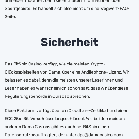
anmelden möchten, denn sie enthalten Informationen über
Sperrgebiete. Es handelt sich also nicht um eine Wegwerf-FAQ-
Seite.
Sicherheit
Das BitSpin Casino verfügt, wie die meisten Krypto-
Glücksspielseiten von Dama, über eine Antillephone-Lizenz. Wir
belassen es dabei, denn die meisten unserer Leserinnen und
Leser haben es wahrscheinlich schon satt, dass wir über diese
Regulierungsbehörde in Curacao sprechen.
Diese Plattform verfügt über ein Cloudflare-Zertifikat und einen
ECC 256-Bit-Verschlüsselungsschlüssel. Wie bei den meisten
anderen Dama Casinos gibt es auch bei BitSpin einen
Datenschutzbeauftragten, der unter dpo@damacasino.com