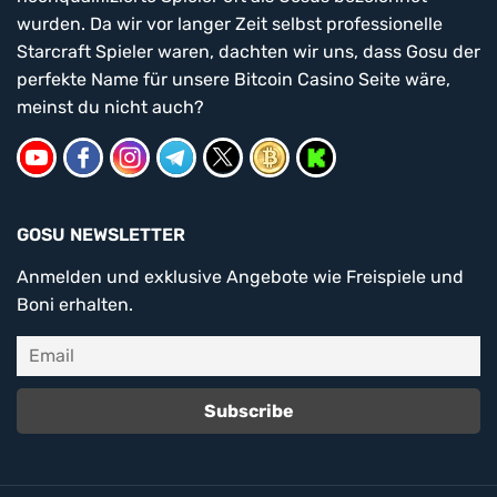
wurden. Da wir vor langer Zeit selbst professionelle
Starcraft Spieler waren, dachten wir uns, dass Gosu der
perfekte Name für unsere Bitcoin Casino Seite wäre,
meinst du nicht auch?
GOSU NEWSLETTER
Anmelden und exklusive Angebote wie Freispiele und
Boni erhalten.