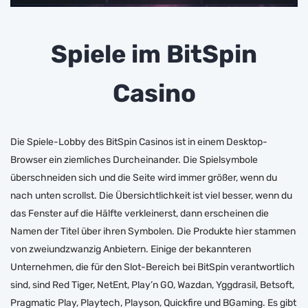
Spiele im BitSpin
Casino
Die Spiele-Lobby des BitSpin Casinos ist in einem Desktop-
Browser ein ziemliches Durcheinander. Die Spielsymbole
überschneiden sich und die Seite wird immer größer, wenn du
nach unten scrollst. Die Übersichtlichkeit ist viel besser, wenn du
das Fenster auf die Hälfte verkleinerst, dann erscheinen die
Namen der Titel über ihren Symbolen. Die Produkte hier stammen
von zweiundzwanzig Anbietern. Einige der bekannteren
Unternehmen, die für den Slot-Bereich bei BitSpin verantwortlich
sind, sind Red Tiger, NetEnt, Play’n GO, Wazdan, Yggdrasil, Betsoft,
Pragmatic Play, Playtech, Playson, Quickfire und BGaming. Es gibt