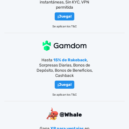
instantáneas, Sin KYC, VPN
permitida
¡Juega!
Se aplican los T&C
Hasta
15% de Rakeback
,
Sorpresas Diarias, Bonos de
Depósito, Bonos de Beneficios,
Cashback
¡Juega!
Se aplican los T&C
Gana
XP para ventajas
en