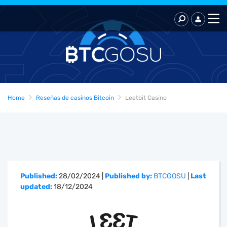
Home
Reseñas de casinos Bitcoin
Leetbit Casino
Published:
28/02/2024
|
Published by:
BTCGOSU
|
Last
updated:
18/12/2024