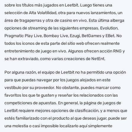
sobre los títulos más jugados en Leetbit. Luego tienes una
selección de Alta Volatilidad, otra para nuevos lanzamientos, un
área de tragaperras y otra de casino en vivo. Esta última alberga
opciones de streaming de las siguientes empresas. Evolution,
Pragmatic Play Live, Bombay Live, Ezugi, BetGames y EBet. No
todos los iconos de esta parte del sitio web ofrecen realmente
entretenimiento de juego en vivo. Algunos ofrecen acción RNG y
se han extraviado, como varias creaciones de NetEnt.
Por alguna razón, el equipo de Leetbit no ha permitido una opción
para que puedas navegar por los juegos alojados en este
vestíbulo por su proveedor. No obstante, puedes marcar como
favoritos los que te gusten y reseñar los relacionados con las
competiciones de apuestas. En general, la página de juegos de
Leetbit requiere mejores opciones de clasificación, y a menos que
estés familiarizado con el producto al que deseas jugar, puede ser
una molestia o casi imposible localizarlo aquí simplemente