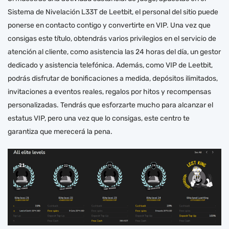
Sistema de Nivelación L33T de Leetbit, el personal del sitio puede
ponerse en contacto contigo y convertirte en VIP. Una vez que
consigas este título, obtendrás varios privilegios en el servicio de
atención al cliente, como asistencia las 24 horas del día, un gestor
dedicado y asistencia telefónica. Además, como VIP de Leetbit,
podrás disfrutar de bonificaciones a medida, depósitos ilimitados,
invitaciones a eventos reales, regalos por hitos y recompensas
personalizadas. Tendrás que esforzarte mucho para alcanzar el
estatus VIP, pero una vez que lo consigas, este centro te
garantiza que merecerá la pena.