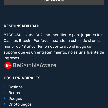
RESPONSABILIDAD
BTCGOSU es una Guía independiente para jugar en los
Casinos Bitcoin. Por favor, abandona este sitio si eres
menor de 18 años. Ten en cuenta que el juego se
supone que es un entretenimiento, no es una fuente de
ingresos.
GOSU PRINCIPALES
Casinos
Bonos
Juegos
Criptojuegos