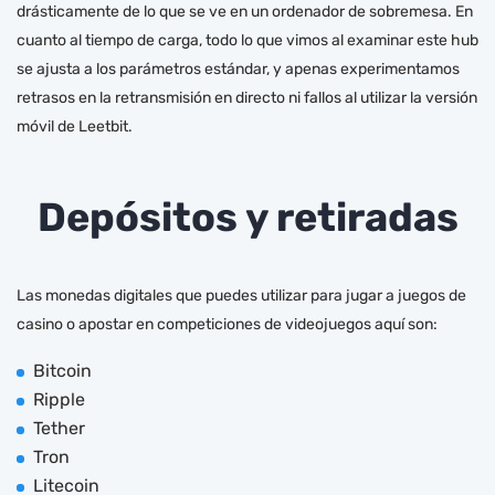
drásticamente de lo que se ve en un ordenador de sobremesa. En
cuanto al tiempo de carga, todo lo que vimos al examinar este hub
se ajusta a los parámetros estándar, y apenas experimentamos
retrasos en la retransmisión en directo ni fallos al utilizar la versión
móvil de Leetbit.
Depósitos y retiradas
Las monedas digitales que puedes utilizar para jugar a juegos de
casino o apostar en competiciones de videojuegos aquí son:
Bitcoin
Ripple
Tether
Tron
Litecoin