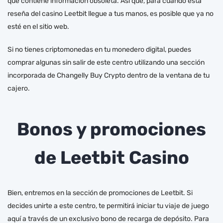
que contiene información obsoleta. Así que, para cuando esta
reseña del casino Leetbit llegue a tus manos, es posible que ya no
esté en el sitio web.
Si no tienes criptomonedas en tu monedero digital, puedes
comprar algunas sin salir de este centro utilizando una sección
incorporada de Changelly Buy Crypto dentro de la ventana de tu
cajero.
Bonos y promociones
de Leetbit Casino
Bien, entremos en la sección de promociones de Leetbit. Si
decides unirte a este centro, te permitirá iniciar tu viaje de juego
aquí a través de un exclusivo bono de recarga de depósito. Para