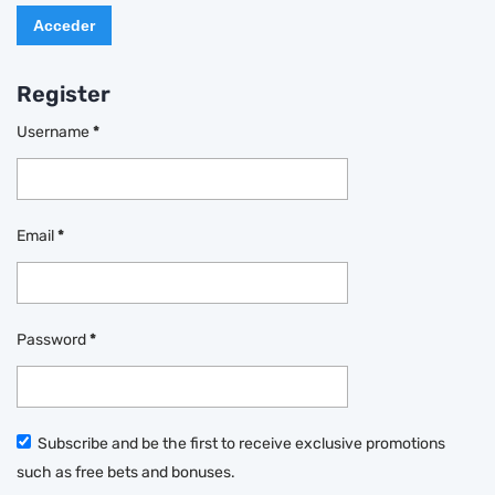
Register
Username
*
Email
*
Password
*
Subscribe and be the first to receive exclusive promotions
such as free bets and bonuses.