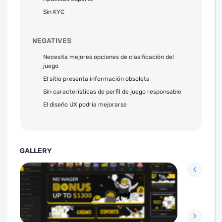
Sin KYC
NEGATIVES
Necesita mejores opciones de clasificación del
juego
El sitio presenta información obsoleta
Sin características de perfil de juego responsable
El diseño UX podría mejorarse
GALLERY