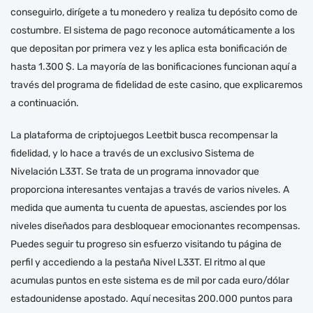
conseguirlo, dirígete a tu monedero y realiza tu depósito como de
costumbre. El sistema de pago reconoce automáticamente a los
que depositan por primera vez y les aplica esta bonificación de
hasta 1.300 $. La mayoría de las bonificaciones funcionan aquí a
través del programa de fidelidad de este casino, que explicaremos
a continuación.
La plataforma de criptojuegos Leetbit busca recompensar la
fidelidad, y lo hace a través de un exclusivo Sistema de
Nivelación L33T. Se trata de un programa innovador que
proporciona interesantes ventajas a través de varios niveles. A
medida que aumenta tu cuenta de apuestas, asciendes por los
niveles diseñados para desbloquear emocionantes recompensas.
Puedes seguir tu progreso sin esfuerzo visitando tu página de
perfil y accediendo a la pestaña Nivel L33T. El ritmo al que
acumulas puntos en este sistema es de mil por cada euro/dólar
estadounidense apostado. Aquí necesitas 200.000 puntos para