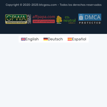
Copyright © 2020-2025 btcgosu.com - Todos los derechos reservados
English
Deutsch
Español