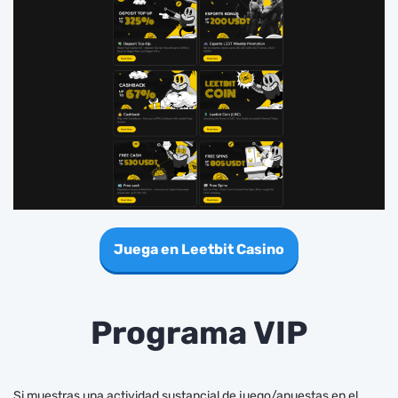
Juega en Leetbit Casino
Programa VIP
Si muestras una actividad sustancial de juego/apuestas en el