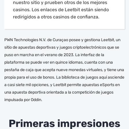
nuestro sitio y prueben otros de los mejores
casinos. Los enlaces de Leetbit están siendo
redirigidos a otros casinos de confianza.
PWN Technologies N.V. de Curaçao posee y gestiona Leetbit, un
sitio de apuestas deportivas y juegos criptoelectrónicos que se
puso en marcha en el verano de 2023. La interfaz de la
plataforma se puede ver en quince idiomas, cuenta con una
pestaña de caja que acepta nueve monedas virtuales, y tiene una
propia para el uso de bonos. La biblioteca de juegos aquí asciende
a casi siete mil opciones, y Leetbit permite apuestas eSports en
una apuesta deportiva orientada a la competición de juegos
impulsada por Oddin.
Primeras impresiones