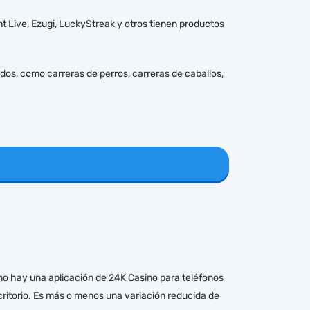
t Live, Ezugi, LuckyStreak y otros tienen productos
dos, como carreras de perros, carreras de caballos,
 no hay una aplicación de 24K Casino para teléfonos
escritorio. Es más o menos una variación reducida de