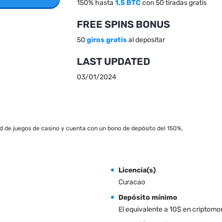
150% hasta
1,5 BTC
con 50 tiradas gratis
FREE SPINS BONUS
50
giros gratis
al depositar
LAST UPDATED
03/01/2024
d de juegos de casino y cuenta con un bono de depósito del 150%.
Licencia(s)
Curacao
Depósito mínimo
El equivalente a 10$ en criptom