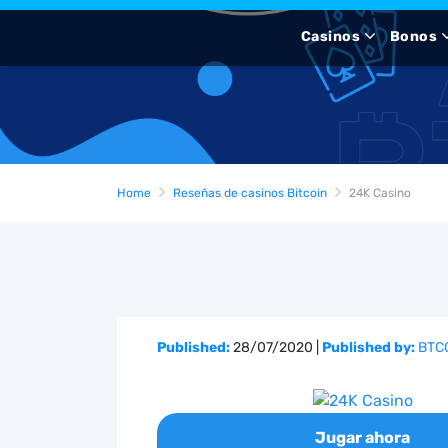
Casinos
Bonos
Home
Reseñas de casinos Bitcoin
24K Casino
Published:
28/07/2020
|
Published by:
BTC
Jugar ahora