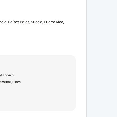
cia, Países Bajos, Suecia, Puerto Rico,
t en vivo
amente justos